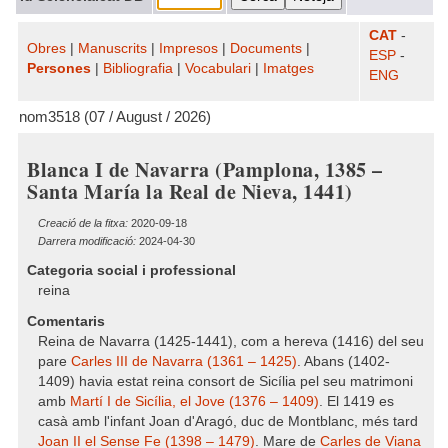
CAT
-
Obres
|
Manuscrits
|
Impresos
|
Documents
|
ESP
-
Persones
|
Bibliografia
|
Vocabulari
|
Imatges
ENG
nom3518 (07 / August / 2026)
Blanca I de Navarra (Pamplona, 1385 –
Santa María la Real de Nieva, 1441)
Creació de la fitxa:
2020-09-18
Darrera modificació:
2024-04-30
Categoria social i professional
reina
Comentaris
Reina de Navarra (1425-1441), com a hereva (1416) del seu
pare
Carles III de Navarra (1361 – 1425)
. Abans (1402-
1409) havia estat reina consort de Sicília pel seu matrimoni
amb
Martí I de Sicília, el Jove (1376 – 1409)
. El 1419 es
casà amb l'infant Joan d'Aragó, duc de Montblanc, més tard
Joan II el Sense Fe (1398 – 1479)
. Mare de
Carles de Viana