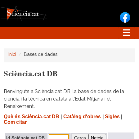
Vés al contingut
Inici
Bases de dades
Sciència.cat DB
Benvinguts a Sciència.cat DB, la base de dades de la
ciència i la tècnica en català a l'Edat Mitjana i el
Renaixement.
Què és Sciència.cat DB
|
Catàleg d'obres
|
Sigles
|
Com citar
Id Sciència.cat DB