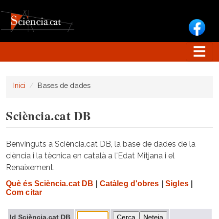
Vés al contingut
Inici
Bases de dades
Sciència.cat DB
Benvinguts a Sciència.cat DB, la base de dades de la
ciència i la tècnica en català a l'Edat Mitjana i el
Renaixement.
Què és Sciència.cat DB
|
Catàleg d'obres
|
Sigles
|
Com citar
Id Sciència.cat DB