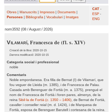
CAT
-
Obres
|
Manuscrits
|
Impresos
|
Documents
|
ESP
-
Persones
|
Bibliografia
|
Vocabulari
|
Imatges
ENG
nom3592 (08 / August / 2026)
, Francesca de (fl. s. XIV)
Vilamarí
Creació de la fitxa:
2020-10-15
Darrera modificació:
2020-10-15
Categoria social i professional
noble
Comentaris
Noble empordanesa. Era filla de Bernat (I) de Vilamarí, que
fou veguer de Lleida (m. 1385), i de Francesca de Palau.
Casada amb Berenguer de Fortià (m. a. 1375), prengué el
nom de Francesca de Fortià i foren pares, almenys, de la
reina
Sibil·la de Fortià (c. 1350 – 1406)
, de Bernat de Fortià,
cavaller i conseller reial (m. d. 1424), i de Marquesa de
Fortià, esposa de Berenguer Barutell i cortesana de la reina.