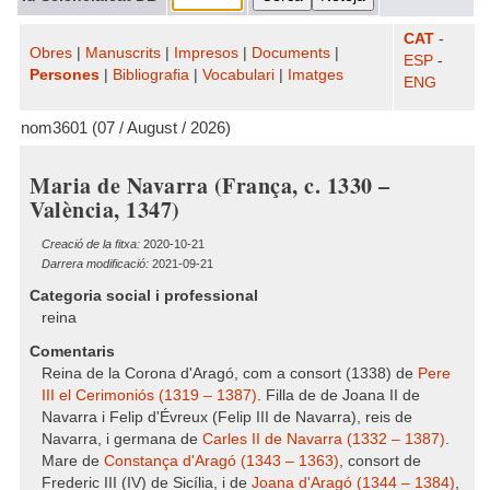
CAT
-
Obres
|
Manuscrits
|
Impresos
|
Documents
|
ESP
-
Persones
|
Bibliografia
|
Vocabulari
|
Imatges
ENG
nom3601 (07 / August / 2026)
Maria de Navarra (França, c. 1330 –
València, 1347)
Creació de la fitxa:
2020-10-21
Darrera modificació:
2021-09-21
Categoria social i professional
reina
Comentaris
Reina de la Corona d'Aragó, com a consort (1338) de
Pere
III el Cerimoniós (1319 – 1387)
. Filla de de Joana II de
Navarra i Felip d'Évreux (Felip III de Navarra), reis de
Navarra, i germana de
Carles II de Navarra (1332 – 1387)
.
Mare de
Constança d'Aragó (1343 – 1363)
, consort de
Frederic III (IV) de Sicília, i de
Joana d'Aragó (1344 – 1384)
,