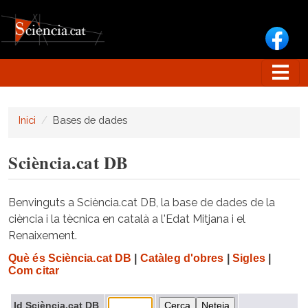
Vés al contingut
Inici
Bases de dades
Sciència.cat DB
Benvinguts a Sciència.cat DB, la base de dades de la
ciència i la tècnica en català a l'Edat Mitjana i el
Renaixement.
Què és Sciència.cat DB
|
Catàleg d'obres
|
Sigles
|
Com citar
Id Sciència.cat DB