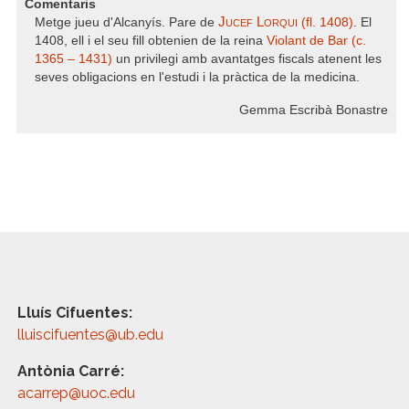
Comentaris
Jucef Lorqui
Metge jueu d'Alcanyís. Pare de
(fl. 1408)
. El
1408, ell i el seu fill obtenien de la reina
Violant de Bar (c.
1365 – 1431)
un privilegi amb avantatges fiscals atenent les
seves obligacions en l'estudi i la pràctica de la medicina.
Gemma Escribà Bonastre
Lluís Cifuentes:
lluiscifuentes@ub.edu
Antònia Carré:
acarrep@uoc.edu