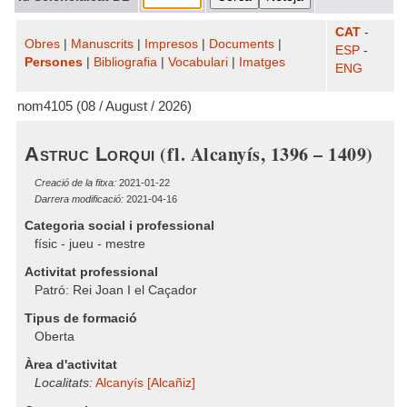
CAT
-
Obres
|
Manuscrits
|
Impresos
|
Documents
|
ESP
-
Persones
|
Bibliografia
|
Vocabulari
|
Imatges
ENG
nom4105 (08 / August / 2026)
(fl. Alcanyís, 1396 – 1409)
Astruc Lorqui
Creació de la fitxa:
2021-01-22
Darrera modificació:
2021-04-16
Categoria social i professional
físic - jueu - mestre
Activitat professional
Patró: Rei Joan I el Caçador
Tipus de formació
Oberta
Àrea d'activitat
Localitats:
Alcanyís [Alcañiz]