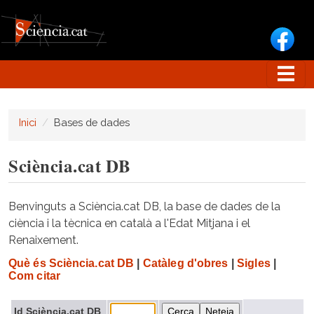
Vés al contingut
Inici
Bases de dades
Sciència.cat DB
Benvinguts a Sciència.cat DB, la base de dades de la
ciència i la tècnica en català a l'Edat Mitjana i el
Renaixement.
Què és Sciència.cat DB
|
Catàleg d'obres
|
Sigles
|
Com citar
Id Sciència.cat DB