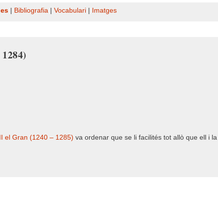
nes
|
Bibliografia
|
Vocabulari
|
Imatges
 1284)
II el Gran (1240 – 1285)
va ordenar que se li facilités tot allò que ell 