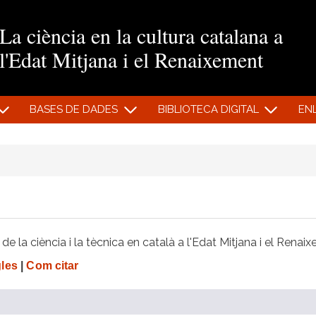
Vés al contingut
La ciència en la cultura catalana a
l'Edat Mitjana i el Renaixement
BASES DE DADES
BIBLIOTECA DIGITAL
EN
e la ciència i la tècnica en català a l'Edat Mitjana i el Renai
gles
|
Com citar