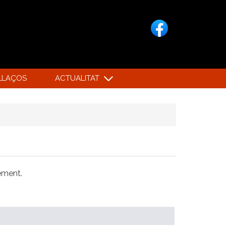
LLAÇOS
ACTUALITAT
xement.