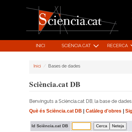
INICI
SCIÈNCIA.CAT
RECERCA
Inici
Bases de dades
Sciència.cat DB
Benvinguts a Sciència.cat DB, la base de dades d
Què és Sciència.cat DB
|
Catàleg d'obres
|
Si
Id Sciència.cat DB