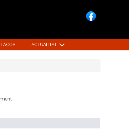
LLAÇOS
ACTUALITAT
xement.