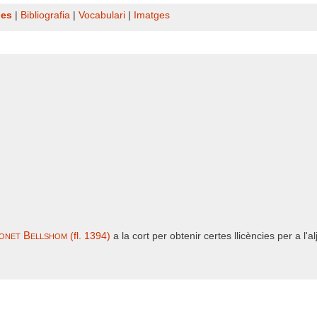
nes
|
Bibliografia
|
Vocabulari
|
Imatges
onet Bellshom
(fl. 1394)
a la cort per obtenir certes llicències per a l'