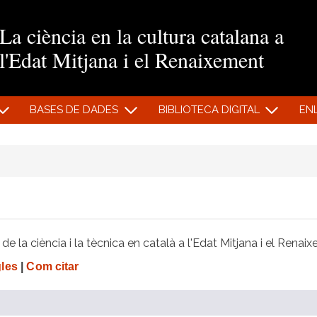
Vés al contingut
La ciència en la cultura catalana a
l'Edat Mitjana i el Renaixement
BASES DE DADES
BIBLIOTECA DIGITAL
EN
e la ciència i la tècnica en català a l'Edat Mitjana i el Renai
gles
|
Com citar