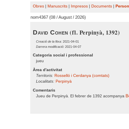
Obres
|
Manuscrits
|
Impresos
|
Documents
|
Perso
nom4367 (08 / August / 2026)
(fl. Perpinyà, 1392)
David Cohen
Creació de la fitxa:
2021-04-01
Darrera modificació:
2021-04-07
Categoria social i professional
jueu
Àrea d'activitat
Territoris:
Rosselló i Cerdanya (comtats)
Localitats:
Perpinyà
Comentaris
B
Jueu de Perpinyà. El febrer de 1392 acompanya