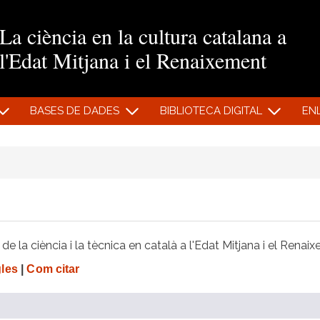
Vés al contingut
La ciència en la cultura catalana a
l'Edat Mitjana i el Renaixement
BASES DE DADES
BIBLIOTECA DIGITAL
EN
e la ciència i la tècnica en català a l'Edat Mitjana i el Renai
gles
|
Com citar