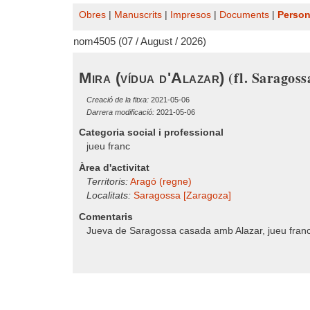
Obres
|
Manuscrits
|
Impresos
|
Documents
|
Perso
nom4505 (07 / August / 2026)
(fl. Saragoss
Mira (vídua d'Alazar)
Creació de la fitxa:
2021-05-06
Darrera modificació:
2021-05-06
Categoria social i professional
jueu franc
Àrea d'activitat
Territoris:
Aragó (regne)
Localitats:
Saragossa [Zaragoza]
Comentaris
Jueva de Saragossa casada amb Alazar, jueu franc. 