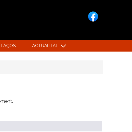
LLAÇOS
ACTUALITAT
xement.