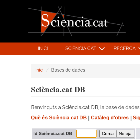
INICI
SCIÈNCIA.CAT
RECERCA
Inici
Bases de dades
Sciència.cat DB
Benvinguts a Sciència.cat DB, la base de dades d
Què és Sciència.cat DB
|
Catàleg d'obres
|
Si
Id Sciència.cat DB