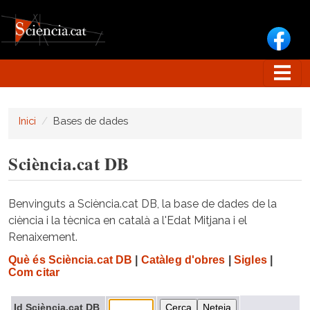
Vés al contingut
Inici
Bases de dades
Sciència.cat DB
Benvinguts a Sciència.cat DB, la base de dades de la
ciència i la tècnica en català a l'Edat Mitjana i el
Renaixement.
Què és Sciència.cat DB
|
Catàleg d'obres
|
Sigles
|
Com citar
Id Sciència.cat DB