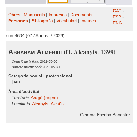
CAT
-
Obres
|
Manuscrits
|
Impresos
|
Documents
|
ESP
-
Persones
|
Bibliografia
|
Vocabulari
|
Imatges
ENG
nom4604 (07 / August / 2026)
(fl. Alcanyís, 1399)
Abraham Almeridi
Creació de la fitxa:
2021-05-30
Darrera modificació:
2021-05-30
Categoria social i professional
jueu
Àrea d'activitat
Territoris:
Aragó (regne)
Localitats:
Alcanyís [Alcañiz]
Gemma Escribà Bonastre