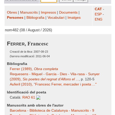
CAT
-
Obres
|
Manuscrits
|
Impresos
|
Documents
|
ESP
-
Persones
|
Bibliografia
|
Vocabulari
|
Imatges
ENG
nom482 (08 / August / 2026)
, Francesc
Ferrer
Creació de la fitxa:
2007-08-23
Darrera modificació:
2011-06-04
Bibliografia
Ferrer (1989),
Obra completa
Requesens - Miquel - Garcia - Dies - Vila-rasa - Sunyer
(2009),
Sis poetes del regnat d'Alfons el ...
, p. 120-5
Auferil (2010), "Francesc Ferrer, mercader i poeta ..."
Identificació del poeta
Català:
RAO 61
Manuscrits amb obres de l'autor
Barcelona - Biblioteca de Catalunya - Manuscrits - 9