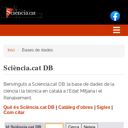
Vés al contingut
Inici
Bases de dades
Sciència.cat DB
Benvinguts a Sciència.cat DB, la base de dades de la
ciència i la tècnica en català a l'Edat Mitjana i el
Renaixement.
Què és Sciència.cat DB
|
Catàleg d'obres
|
Sigles
|
Com citar
Id Sciència.cat DB