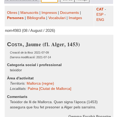
CAT
-
Obres
|
Manuscrits
|
Impresos
|
Documents
|
ESP
-
Persones
|
Bibliografia
|
Vocabulari
|
Imatges
ENG
nom4983 (08 / August / 2026)
, Jaume (fl. Alger, 1453)
Costa
Creació de la fitxa:
2021-07-09
Darrera modificació:
2021-07-14
Categoria social i professional
teixidor
Àrea d'activitat
Territoris:
Mallorca (regne)
Localitats:
Palma [Ciutat de Mallorca]
Comentaris
Teixidor de lli de Mallorca. Quan signa l'àpoca (1453)
assegura que fou fet presoner a Alger pels sarraïns.
Gemma Escribà Bonastre