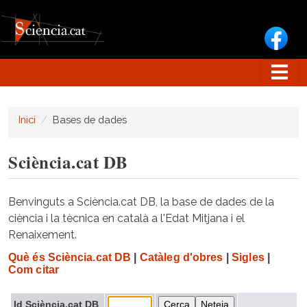
Vés al contingut
Inici
Bases de dades
Sciència.cat DB
Benvinguts a Sciència.cat DB, la base de dades de la
ciència i la tècnica en català a l'Edat Mitjana i el
Renaixement.
Què és Sciència.cat DB
|
Catàleg d'obres
|
Sigles
|
Com citar
Id Sciència.cat DB