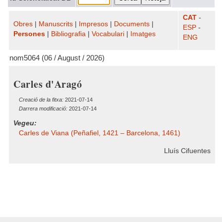
CAT
-
Obres
|
Manuscrits
|
Impresos
|
Documents
|
ESP
-
Persones
|
Bibliografia
|
Vocabulari
|
Imatges
ENG
nom5064 (06 / August / 2026)
Carles d'Aragó
Creació de la fitxa:
2021-07-14
Darrera modificació:
2021-07-14
Vegeu:
Carles de Viana (Peñafiel, 1421 – Barcelona, 1461)
Lluís Cifuentes