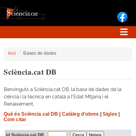
Vés al contingut
Inici
Bases de dades
Sciència.cat DB
Benvinguts a Sciència.cat DB, la base de dades de la
ciència i la tècnica en català a l'Edat Mitjana i el
Renaixement.
Què és Sciència.cat DB
|
Catàleg d'obres
|
Sigles
|
Com citar
Id Sciència.cat DB