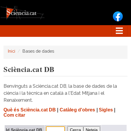
Vés al contingut
Inici
Bases de dades
Sciència.cat DB
Benvinguts a Sciència.cat DB, la base de dades de la
ciència i la tècnica en català a l'Edat Mitjana i el
Renaixement.
Què és Sciència.cat DB
|
Catàleg d'obres
|
Sigles
|
Com citar
Id Sciència.cat DB