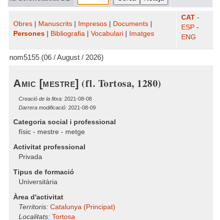
CAT
-
Obres
|
Manuscrits
|
Impresos
|
Documents
|
ESP
-
Persones
|
Bibliografia
|
Vocabulari
|
Imatges
ENG
nom5155 (06 / August / 2026)
(fl. Tortosa, 1280)
Amic [mestre]
Creació de la fitxa:
2021-08-08
Darrera modificació:
2021-08-09
Categoria social i professional
físic - mestre - metge
Activitat professional
Privada
Tipus de formació
Universitària
Àrea d'activitat
Territoris:
Catalunya (Principat)
Localitats:
Tortosa