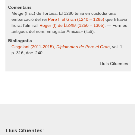
Comentaris
Metge (físic) de Tortosa. El 1280 tenia en custòdia una
embarcació del rei
Pere II el Gran (1240 – 1285)
que li havia
Lloria
lliurat l'almirall
Roger (I) de
(1250 – 1305)
. — Formes
antigues del nom: «magister Amicus» (llatí).
Bibliografia
Cingolani (2011-2015),
Diplomatari de Pere el Gran
, vol. 1,
p. 316, doc. 240
Lluís Cifuentes
Lluís Cifuentes: