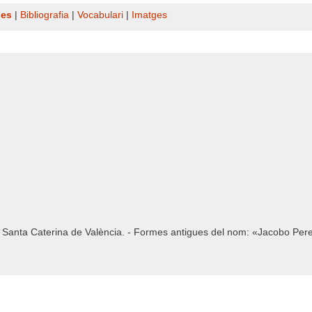
nes
|
Bibliografia
|
Vocabulari
|
Imatges
e Santa Caterina de València. - Formes antigues del nom: «Jacobo Per