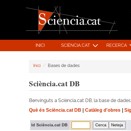
INICI
SCIÈNCIA.CAT
RECERCA
Inici
Bases de dades
Sciència.cat DB
Benvinguts a Sciència.cat DB, la base de dades d
Què és Sciència.cat DB
|
Catàleg d'obres
|
Si
Id Sciència.cat DB