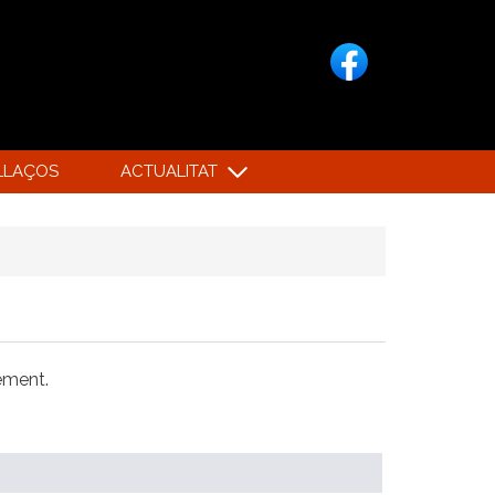
LLAÇOS
ACTUALITAT
xement.