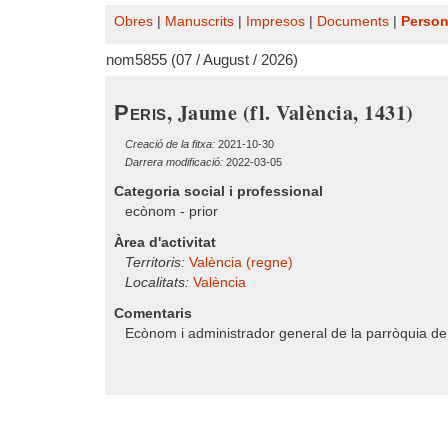
Obres
|
Manuscrits
|
Impresos
|
Documents
|
Perso
nom5855 (07 / August / 2026)
, Jaume (fl. València, 1431)
Peris
Creació de la fitxa:
2021-10-30
Darrera modificació:
2022-03-05
Categoria social i professional
ecònom - prior
Àrea d'activitat
Territoris:
València (regne)
Localitats:
València
Comentaris
Ecònom i administrador general de la parròquia d