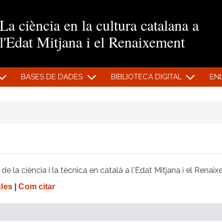
Vés al contingut
La ciència en la cultura catalana a
l'Edat Mitjana i el Renaixement
BASES DE DADES
BIBLIOTECA DIGITAL
EN
e la ciència i la tècnica en català a l'Edat Mitjana i el Renai
gles
|
Com citar