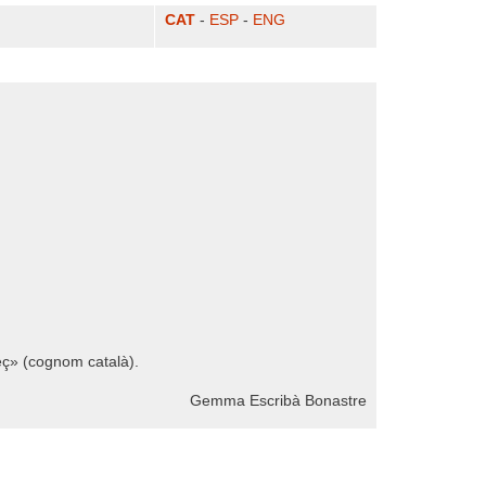
CAT
-
ESP
-
ENG
eç» (cognom català).
Gemma Escribà Bonastre