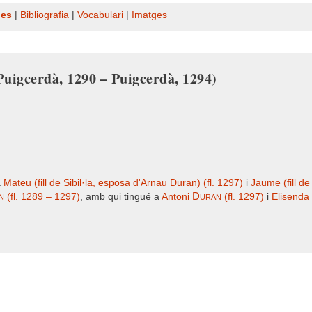
nes
|
Bibliografia
|
Vocabulari
|
Imatges
 Puigcerdà, 1290 – Puigcerdà, 1294)
a
Mateu (fill de Sibil·la, esposa d'Arnau Duran) (fl. 1297)
i
Jaume (fill de
n
Duran
(fl. 1289 – 1297)
, amb qui tingué a
Antoni
(fl. 1297)
i
Elisenda 