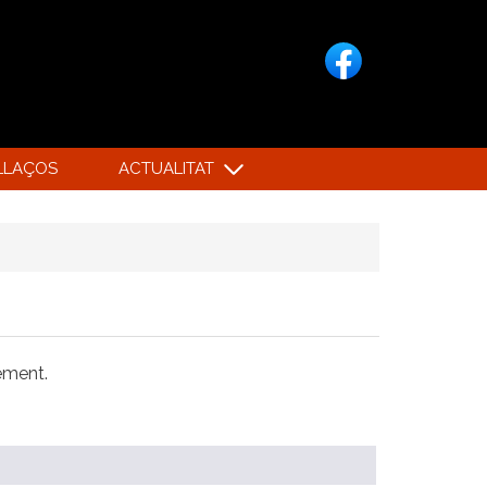
LLAÇOS
ACTUALITAT
xement.