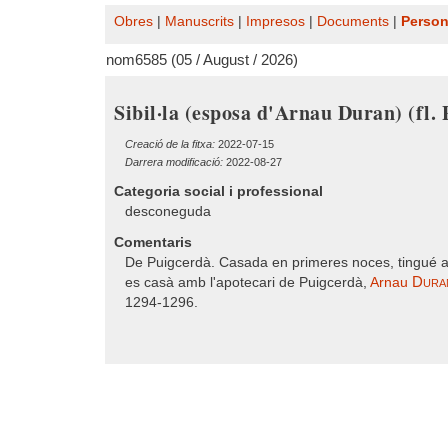
Obres
|
Manuscrits
|
Impresos
|
Documents
|
Perso
nom6585 (05 / August / 2026)
Sibil·la (esposa d'Arnau Duran) (fl.
Creació de la fitxa:
2022-07-15
Darrera modificació:
2022-08-27
Categoria social i professional
desconeguda
Comentaris
De Puigcerdà. Casada en primeres noces, tingué 
Dura
es casà amb l'apotecari de Puigcerdà,
Arnau
1294-1296.