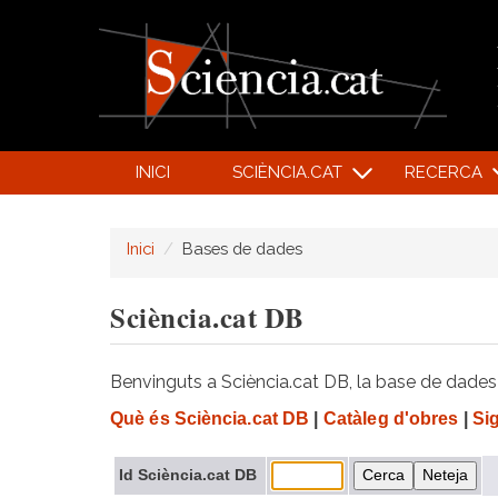
INICI
SCIÈNCIA.CAT
RECERCA
Inici
Bases de dades
Sciència.cat DB
Benvinguts a Sciència.cat DB, la base de dades d
Què és Sciència.cat DB
|
Catàleg d'obres
|
Si
Id Sciència.cat DB