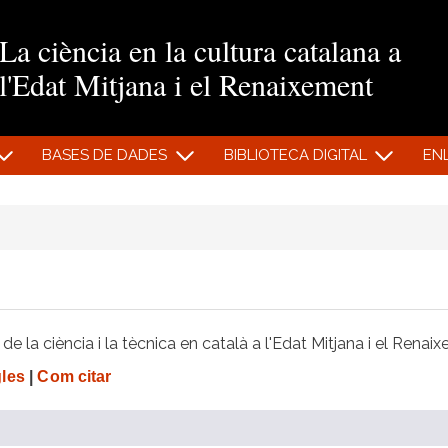
Vés al contingut
La ciència en la cultura catalana a
l'Edat Mitjana i el Renaixement
BASES DE DADES
BIBLIOTECA DIGITAL
EN
e la ciència i la tècnica en català a l'Edat Mitjana i el Renai
gles
|
Com citar