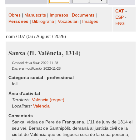
CAT
-
Obres
|
Manuscrits
|
Impresos
|
Documents
|
ESP
-
Persones
|
Bibliografia
|
Vocabulari
|
Imatges
ENG
nom7107 (06 / August / 2026)
Sanxa (fl. València, 1314)
Creació de la fitxa:
2022-11-28
Darrera modificació:
2022-11-28
Categoria social i professional
foll
Àrea d'activitat
Territoris:
València (regne)
Localitats:
València
Comentaris
Sanxa, vídua de Pere de Franquena. L'11 de juny de 1314 el
seu veí, Bernat de Santhipòlit, demanà al justícia civil de la
ciutat de València que es tinguera cura de la seua persona,