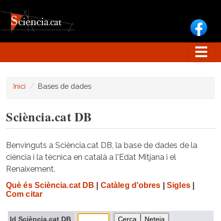
Vés al contingut
Inici
Bases de dades
Sciència.cat DB
Benvinguts a Sciència.cat DB, la base de dades de la
ciència i la tècnica en català a l'Edat Mitjana i el
Renaixement.
Què és Sciència.cat DB
|
Catàleg d'obres
|
Sigles
|
Com citar
Id Sciència.cat DB