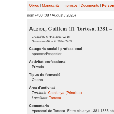
Obres
|
Manuscrits
|
Impresos
|
Documents
|
Perso
nom7490 (08 / August / 2026)
, Guillem (fl. Tortosa, 1381 –
Albiol
Creació de la fitxa:
2023-02-15
Darrera modificació:
2024-05-09
Categoria social i professional
apotecari/especier
Activitat professional
Privada
Tipus de formació
Oberta
Àrea d'activitat
Territoris:
Catalunya (Principat)
Localitats:
Tortosa
Comentaris
Apotecari de Tortosa. Entre els anys 1381-1383 abast