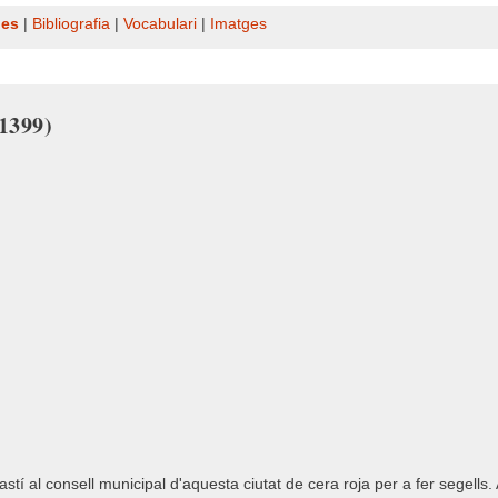
nes
|
Bibliografia
|
Vocabulari
|
Imatges
 1399)
í al consell municipal d'aquesta ciutat de cera roja per a fer segells. 