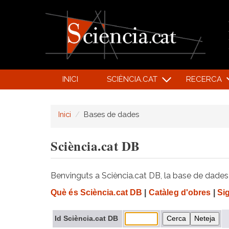
INICI
SCIÈNCIA.CAT
RECERCA
Inici
Bases de dades
Sciència.cat DB
Benvinguts a Sciència.cat DB, la base de dades d
Què és Sciència.cat DB
|
Catàleg d'obres
|
Si
Id Sciència.cat DB