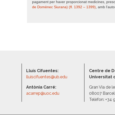
pagament per haver proporcionat medicines, prescr
de Domènec Siurana) (fl. 1392 – 1399)
, amb l'auto
Lluís Cifuentes:
Centre de D
lluiscifuentes@ub.edu
Universitat
Antònia Carré:
Gran Via de l
acarrep@uoc.edu
08007 Barce
Telèfon: +34 