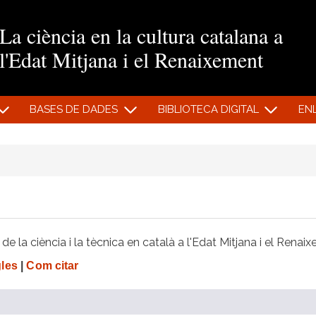
Vés al contingut
La ciència en la cultura catalana a
l'Edat Mitjana i el Renaixement
BASES DE DADES
BIBLIOTECA DIGITAL
EN
e la ciència i la tècnica en català a l'Edat Mitjana i el Renai
gles
|
Com citar