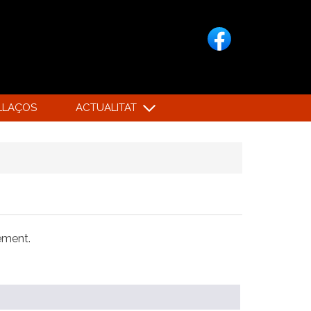
LLAÇOS
ACTUALITAT
xement.