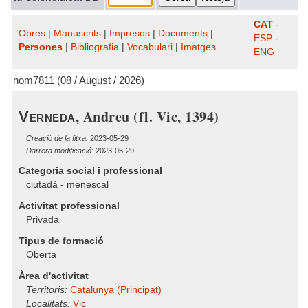
CAT
-
Obres
|
Manuscrits
|
Impresos
|
Documents
|
ESP
-
Persones
|
Bibliografia
|
Vocabulari
|
Imatges
ENG
nom7811 (08 / August / 2026)
, Andreu (fl. Vic, 1394)
Verneda
Creació de la fitxa:
2023-05-29
Darrera modificació:
2023-05-29
Categoria social i professional
ciutadà - menescal
Activitat professional
Privada
Tipus de formació
Oberta
Àrea d'activitat
Territoris:
Catalunya (Principat)
Localitats:
Vic