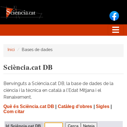
Vés al contingut
Inici
Bases de dades
Sciència.cat DB
Benvinguts a Sciència.cat DB, la base de dades de la
ciència i la tècnica en català a l'Edat Mitjana i el
Renaixement.
Què és Sciència.cat DB
|
Catàleg d'obres
|
Sigles
|
Com citar
Id Sciència.cat DB