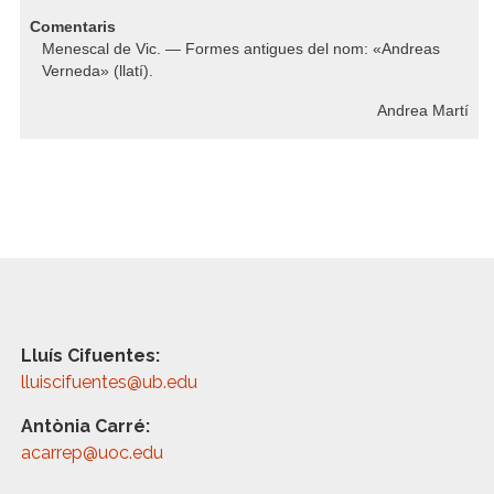
Comentaris
Menescal de Vic. — Formes antigues del nom: «Andreas
Verneda» (llatí).
Andrea Martí
Lluís Cifuentes:
lluiscifuentes@ub.edu
Antònia Carré:
acarrep@uoc.edu