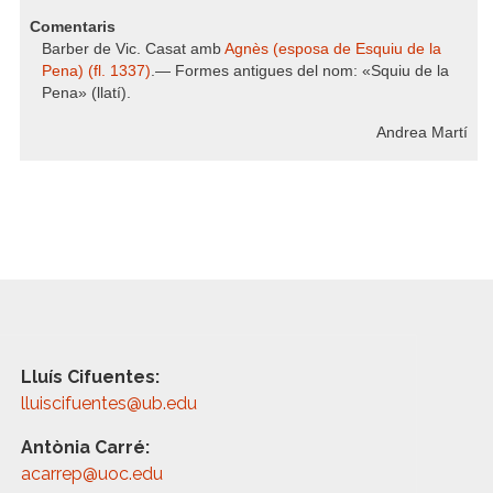
Comentaris
Barber de Vic. Casat amb
Agnès (esposa de Esquiu de la
Pena) (fl. 1337)
.— Formes antigues del nom: «Squiu de la
Pena» (llatí).
Andrea Martí
Lluís Cifuentes:
lluiscifuentes@ub.edu
Antònia Carré:
acarrep@uoc.edu