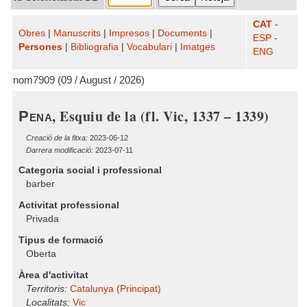
CAT
-
Obres
|
Manuscrits
|
Impresos
|
Documents
|
ESP
-
Persones
|
Bibliografia
|
Vocabulari
|
Imatges
ENG
nom7909 (09 / August / 2026)
, Esquiu de la (fl. Vic, 1337 – 1339)
Pena
Creació de la fitxa:
2023-06-12
Darrera modificació:
2023-07-11
Categoria social i professional
barber
Activitat professional
Privada
Tipus de formació
Oberta
Àrea d'activitat
Territoris:
Catalunya (Principat)
Localitats:
Vic