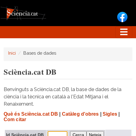
Vés al contingut
Inici
Bases de dades
Sciència.cat DB
Benvinguts a Sciència.cat DB, la base de dades de la
ciència i la tècnica en català a l'Edat Mitjana i el
Renaixement.
Què és Sciència.cat DB
|
Catàleg d'obres
|
Sigles
|
Com citar
Id Sciència.cat DB