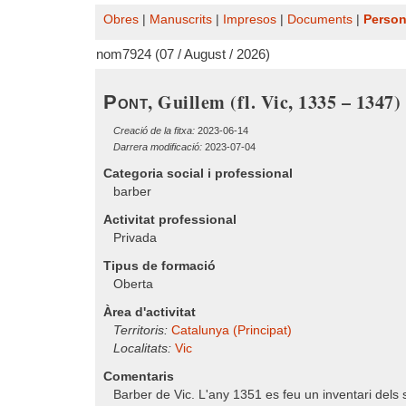
Obres
|
Manuscrits
|
Impresos
|
Documents
|
Perso
nom7924 (07 / August / 2026)
, Guillem (fl. Vic, 1335 – 1347)
Pont
Creació de la fitxa:
2023-06-14
Darrera modificació:
2023-07-04
Categoria social i professional
barber
Activitat professional
Privada
Tipus de formació
Oberta
Àrea d'activitat
Territoris:
Catalunya (Principat)
Localitats:
Vic
Comentaris
Barber de Vic. L'any 1351 es feu un inventari dels 