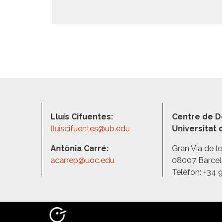
Lluís Cifuentes:
Centre de D
lluiscifuentes@ub.edu
Universitat
Antònia Carré:
Gran Via de l
acarrep@uoc.edu
08007 Barce
Telèfon: +34 