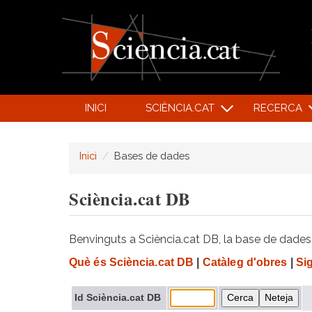
INICI
SCIÈNCIA.CAT
RECERCA
Inici
Bases de dades
Sciència.cat DB
Benvinguts a Sciència.cat DB, la base de dades d
Què és Sciència.cat DB
|
Catàleg d'obres
|
Si
Id Sciència.cat DB