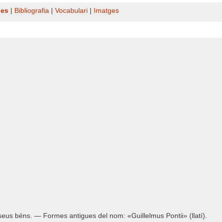
nes
|
Bibliografia
|
Vocabulari
|
Imatges
seus béns. — Formes antigues del nom: «Guillelmus Pontii» (llatí).