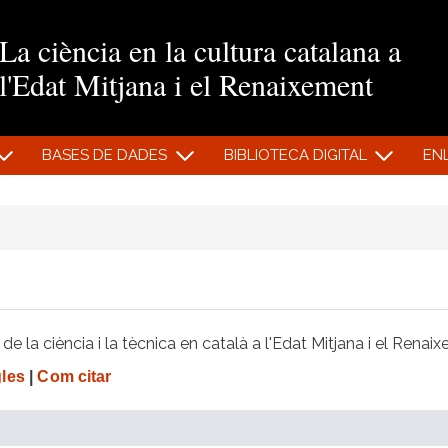
Vés al contingut
La ciència en la cultura catalana a
l'Edat Mitjana i el Renaixement
BASES DE DADES
BIBLIOTECA DIGITAL
EN
e la ciència i la tècnica en català a l'Edat Mitjana i el Renai
gles
|
Com citar