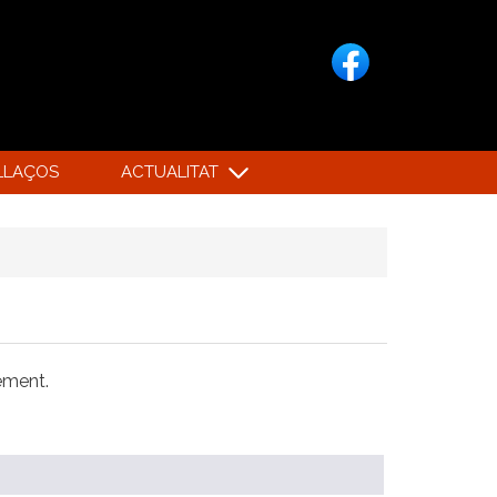
LLAÇOS
ACTUALITAT
xement.