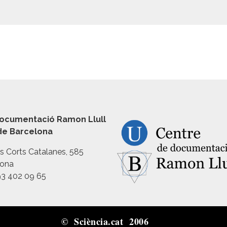
ocumentació Ramon Llull
 de Barcelona
es Corts Catalanes, 585
lona
93 402 09 65
© Sciència.cat 2006