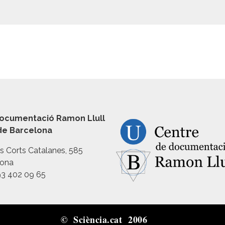
ocumentació Ramon Llull
 de Barcelona
es Corts Catalanes, 585
lona
93 402 09 65
© Sciència.cat 2006