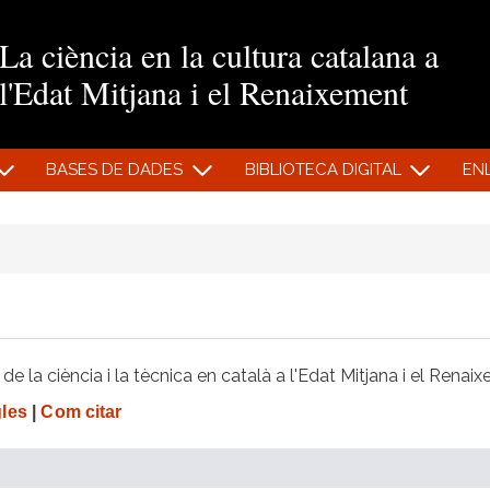
Vés al contingut
La ciència en la cultura catalana a
l'Edat Mitjana i el Renaixement
BASES DE DADES
BIBLIOTECA DIGITAL
EN
e la ciència i la tècnica en català a l'Edat Mitjana i el Renai
gles
|
Com citar