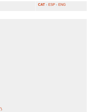
CAT
-
ESP
-
ENG
7)
.