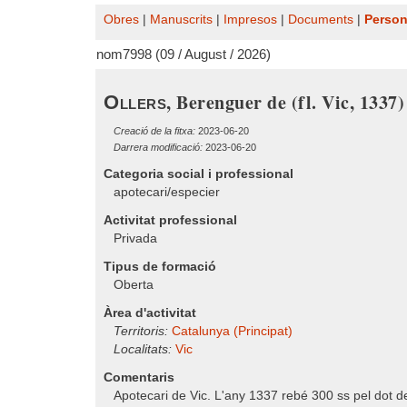
Obres
|
Manuscrits
|
Impresos
|
Documents
|
Perso
nom7998 (09 / August / 2026)
, Berenguer de (fl. Vic, 1337)
Ollers
Creació de la fitxa:
2023-06-20
Darrera modificació:
2023-06-20
Categoria social i professional
apotecari/especier
Activitat professional
Privada
Tipus de formació
Oberta
Àrea d'activitat
Territoris:
Catalunya (Principat)
Localitats:
Vic
Comentaris
Apotecari de Vic. L'any 1337 rebé 300 ss pel dot 