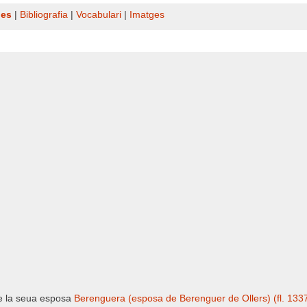
nes
|
Bibliografia
|
Vocabulari
|
Imatges
de la seua esposa
Berenguera (esposa de Berenguer de Ollers) (fl. 133