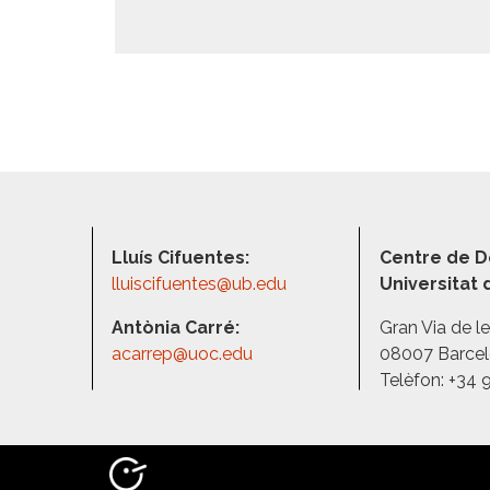
Lluís Cifuentes:
Centre de D
lluiscifuentes@ub.edu
Universitat
Antònia Carré:
Gran Via de l
acarrep@uoc.edu
08007 Barce
Telèfon: +34 