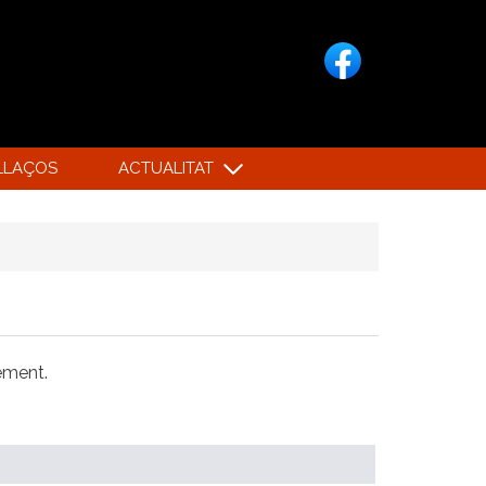
LLAÇOS
ACTUALITAT
xement.