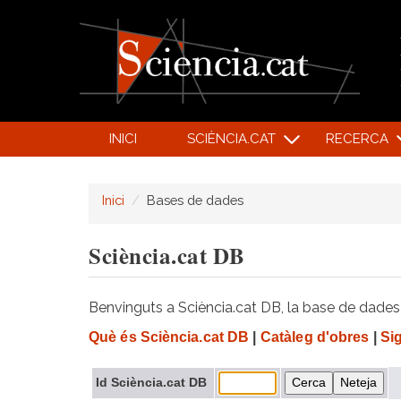
INICI
SCIÈNCIA.CAT
RECERCA
Inici
Bases de dades
Sciència.cat DB
Benvinguts a Sciència.cat DB, la base de dades d
Què és Sciència.cat DB
|
Catàleg d'obres
|
Si
Id Sciència.cat DB