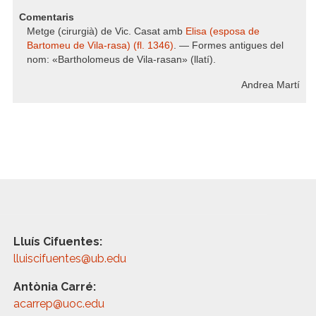
Comentaris
Metge (cirurgià) de Vic. Casat amb
Elisa (esposa de
Bartomeu de Vila-rasa) (fl. 1346)
. — Formes antigues del
nom: «Bartholomeus de Vila-rasan» (llatí).
Andrea Martí
Lluís Cifuentes:
lluiscifuentes@ub.edu
Antònia Carré:
acarrep@uoc.edu