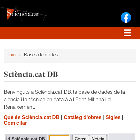
Vés al contingut
Inici
Bases de dades
Sciència.cat DB
Benvinguts a Sciència.cat DB, la base de dades de la
ciència i la tècnica en català a l'Edat Mitjana i el
Renaixement.
Què és Sciència.cat DB
|
Catàleg d'obres
|
Sigles
|
Com citar
Id Sciència.cat DB