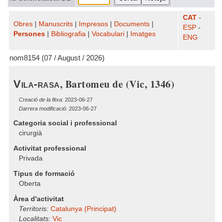
CAT
-
Obres
|
Manuscrits
|
Impresos
|
Documents
|
ESP
-
Persones
|
Bibliografia
|
Vocabulari
|
Imatges
ENG
nom8154 (07 / August / 2026)
, Bartomeu de (Vic, 1346)
Vila-rasa
Creació de la fitxa:
2023-06-27
Darrera modificació:
2023-06-27
Categoria social i professional
cirurgià
Activitat professional
Privada
Tipus de formació
Oberta
Àrea d'activitat
Territoris:
Catalunya (Principat)
Localitats:
Vic