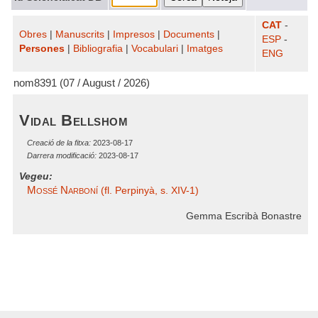
CAT
-
Obres
|
Manuscrits
|
Impresos
|
Documents
|
ESP
-
Persones
|
Bibliografia
|
Vocabulari
|
Imatges
ENG
nom8391 (07 / August / 2026)
Vidal Bellshom
Creació de la fitxa:
2023-08-17
Darrera modificació:
2023-08-17
Vegeu:
Mossé Narboní
(fl. Perpinyà, s. XIV-1)
Gemma Escribà Bonastre