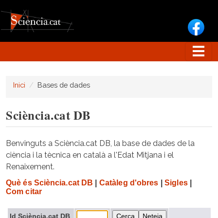
Vés al contingut
Inici
Bases de dades
Sciència.cat DB
Benvinguts a Sciència.cat DB, la base de dades de la
ciència i la tècnica en català a l'Edat Mitjana i el
Renaixement.
Què és Sciència.cat DB
|
Catàleg d'obres
|
Sigles
|
Com citar
Id Sciència.cat DB