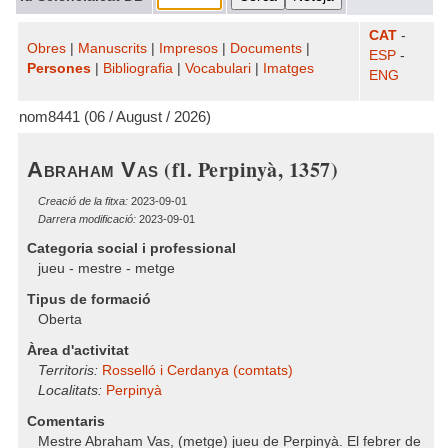
CAT
-
Obres
|
Manuscrits
|
Impresos
|
Documents
|
ESP
-
Persones
|
Bibliografia
|
Vocabulari
|
Imatges
ENG
nom8441 (06 / August / 2026)
(fl. Perpinyà, 1357)
Abraham Vas
Creació de la fitxa:
2023-09-01
Darrera modificació:
2023-09-01
Categoria social i professional
jueu - mestre - metge
Tipus de formació
Oberta
Àrea d'activitat
Territoris:
Rosselló i Cerdanya (comtats)
Localitats:
Perpinyà
Comentaris
Mestre Abraham Vas, (metge) jueu de Perpinyà. El febrer de