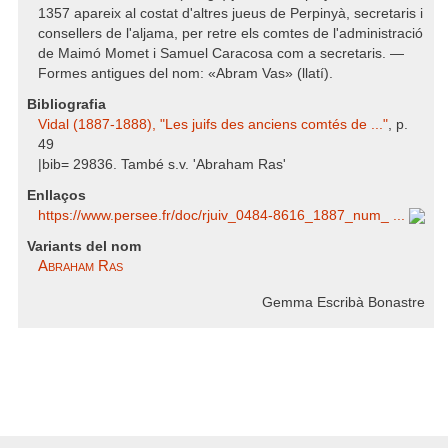
1357 apareix al costat d'altres jueus de Perpinyà, secretaris i
consellers de l'aljama, per retre els comtes de l'administració
de Maimó Momet i Samuel Caracosa com a secretaris. —
Formes antigues del nom: «Abram Vas» (llatí).
Bibliografia
Vidal (1887-1888), "Les juifs des anciens comtés de ..."
, p.
49
|bib= 29836. També s.v. 'Abraham Ras'
Enllaços
https:/​/​www.persee.fr/​doc/​rjuiv_0484-8616_1887_num_ ...
Variants del nom
Abraham Ras
Gemma Escribà Bonastre