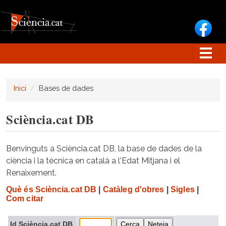
Vés al contingut
Inici
Bases de dades
Sciència.cat DB
Benvinguts a Sciència.cat DB, la base de dades de la
ciència i la tècnica en català a l'Edat Mitjana i el
Renaixement.
Què és Sciència.cat DB
|
Catàleg d'obres
|
Sigles
|
Com citar
Id Sciència.cat DB