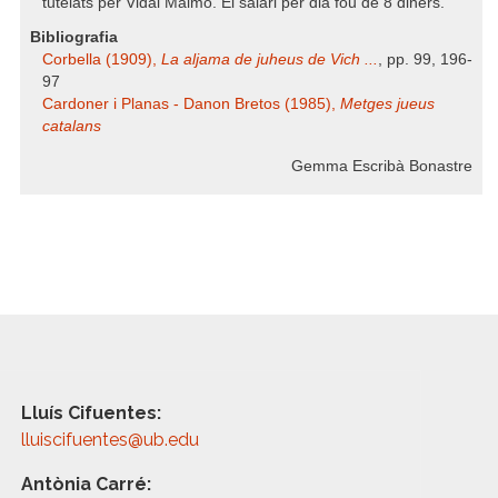
tutelats per Vidal Maimó. El salari per dia fou de 8 diners.
Bibliografia
Corbella (1909),
La aljama de juheus de Vich ...
, pp. 99, 196-
97
Cardoner i Planas - Danon Bretos (1985),
Metges jueus
catalans
Gemma Escribà Bonastre
Lluís Cifuentes:
lluiscifuentes@ub.edu
Antònia Carré: