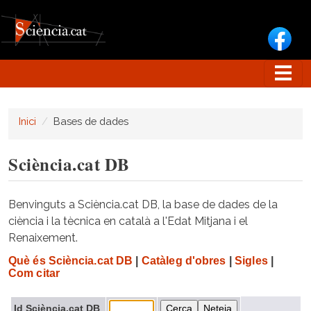
Vés al contingut
Inici
Bases de dades
Sciència.cat DB
Benvinguts a Sciència.cat DB, la base de dades de la
ciència i la tècnica en català a l'Edat Mitjana i el
Renaixement.
Què és Sciència.cat DB
|
Catàleg d'obres
|
Sigles
|
Com citar
Id Sciència.cat DB