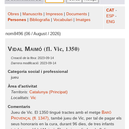
CAT
-
Obres
|
Manuscrits
|
Impresos
|
Documents
|
ESP
-
Persones
|
Bibliografia
|
Vocabulari
|
Imatges
ENG
nom8496 (06 / August / 2026)
(fl. Vic, 1350)
Vidal Maimó
Creació de la fitxa:
2023-09-14
Darrera modificació:
2023-09-14
Categoria social i professional
jueu
Àrea d'activitat
Territoris:
Catalunya (Principat)
Localitats:
Vic
Comentaris
Baró
Jueu de Vic. El 1350 tingué tractes amb el metge
Provençal
(fl. 1347)
, també jueu de Vic, per tal de pagar els
seus honoraris en la cura, durant 96 dies, de tres infants