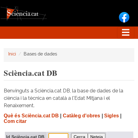
Vés al contingut
Inici
Bases de dades
Sciència.cat DB
Benvinguts a Sciència.cat DB, la base de dades de la
ciència i la tècnica en català a l'Edat Mitjana i el
Renaixement.
Què és Sciència.cat DB
|
Catàleg d'obres
|
Sigles
|
Com citar
Id Sciència.cat DB