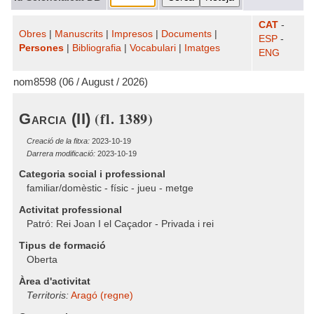
CAT
-
Obres
|
Manuscrits
|
Impresos
|
Documents
|
ESP
-
Persones
|
Bibliografia
|
Vocabulari
|
Imatges
ENG
nom8598 (06 / August / 2026)
(fl. 1389)
Garcia (II)
Creació de la fitxa:
2023-10-19
Darrera modificació:
2023-10-19
Categoria social i professional
familiar/domèstic - físic - jueu - metge
Activitat professional
Patró: Rei Joan I el Caçador - Privada i rei
Tipus de formació
Oberta
Àrea d'activitat
Territoris:
Aragó (regne)