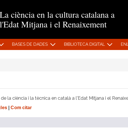
Vés al contingut
La ciència en la cultura catalana a
l'Edat Mitjana i el Renaixement
BASES DE DADES
BIBLIOTECA DIGITAL
EN
e la ciència i la tècnica en català a l'Edat Mitjana i el Renai
gles
|
Com citar