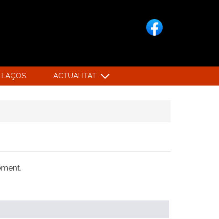
LLAÇOS
ACTUALITAT
xement.