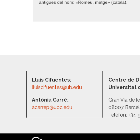
antigues del nom: «Romeu, metge» (català).
Lluís Cifuentes:
Centre de D
lluiscifuentes@ub.edu
Universitat
Antònia Carré:
Gran Via de l
acarrep@uoc.edu
08007 Barce
Telèfon: +34 