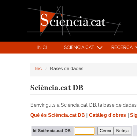
INICI
SCIÈNCIA.CAT
RECERCA
Inici
Bases de dades
Sciència.cat DB
Benvinguts a Sciència.cat DB, la base de dades d
Què és Sciència.cat DB
|
Catàleg d'obres
|
Si
Id Sciència.cat DB