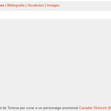
nes
|
Bibliografia
|
Vocabulari
|
Imatges
Vedaler
tol de Tortosa per curar a un personatge anomenat
Canader
(f