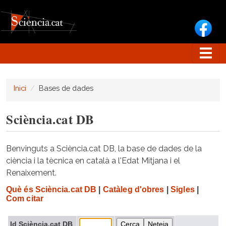
Vés al contingut
Inici
Bases de dades
Sciència.cat DB
Benvinguts a Sciència.cat DB, la base de dades de la
ciència i la tècnica en català a l'Edat Mitjana i el
Renaixement.
Què és Sciència.cat DB
|
Catàleg d'obres
|
Sigles
|
Com citar
Id Sciència.cat DB