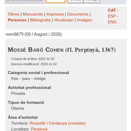
CAT
-
Obres
|
Manuscrits
|
Impresos
|
Documents
|
ESP
-
Persones
|
Bibliografia
|
Vocabulari
|
Imatges
ENG
nom8679 (06 / August / 2026)
(fl. Perpinyà, 1367)
Mossé Baró Cohen
Creació de la fitxa:
2023-11-02
Darrera modificació:
2023-11-02
Categoria social i professional
físic - jueu - metge
Activitat professional
Privada
Tipus de formació
Oberta
Àrea d'activitat
Territoris:
Rosselló i Cerdanya (comtats)
Localitats:
Perpinyà