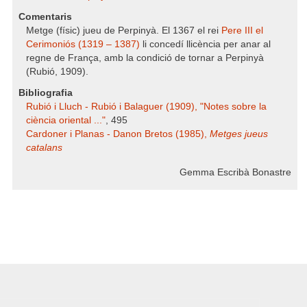
Comentaris
Metge (físic) jueu de Perpinyà. El 1367 el rei
Pere III el
Cerimoniós (1319 – 1387)
li concedí llicència per anar al
regne de França, amb la condició de tornar a Perpinyà
(Rubió, 1909).
Bibliografia
Rubió i Lluch - Rubió i Balaguer (1909), "Notes sobre la
ciència oriental ..."
, 495
Cardoner i Planas - Danon Bretos (1985),
Metges jueus
catalans
Gemma Escribà Bonastre