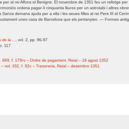
e per al rei Alfons el Benigne. El novembre de 1351 feu un rellotge per
erimoniós ordena pagar-li cinquanta lliures per un astrolabi i altres ob
anxa demana ajuda per a ella i les seues filles al rei Pere III el Cer
justament unes casa de Barcelona que els pertanyien. — Formes antig
de la ...
, vol. 2, pp. 96-97
 p. 117
eg. 669, f. 179rv – Ordre de pagament, Reial – 18 agost 1352
 – vol. 332, f. 92v – Tresoreria, Reial – desembre 1351