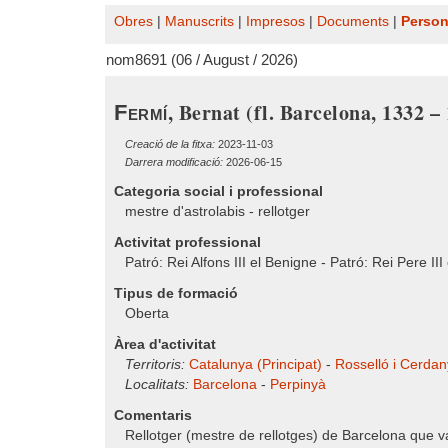
Obres
|
Manuscrits
|
Impresos
|
Documents
|
Perso
nom8691 (06 / August / 2026)
, Bernat (fl. Barcelona, 1332 –
Fermí
Creació de la fitxa:
2023-11-03
Darrera modificació:
2026-06-15
Categoria social i professional
mestre d'astrolabis - rellotger
Activitat professional
Patró: Rei Alfons III el Benigne - Patró: Rei Pere III
Tipus de formació
Oberta
Àrea d'activitat
Territoris:
Catalunya (Principat)
-
Rosselló i Cerdan
Localitats:
Barcelona
-
Perpinyà
Comentaris
Rellotger (mestre de rellotges) de Barcelona que va