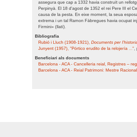
assegura que cap a 1332 havia construït un rellotg
Perpinyà. El 18 d'agost de 1352 el rei Pere III el C
causa de la pesta. En eixe moment, la seua esposa S
extrema i un tal Ramon Fàbregues havia ocupat in
Firmini» (llatí).
Bibliografia
Rubió i Lluch (1908-1921),
Documents per l'historia 
Junyent (1957), "Pórtico erudito de la relojería ..."
,
Beneficiari als documents
Barcelona - ACA - Cancelleria reial, Registres – r
Barcelona - ACA - Reial Patrimoni: Mestre Racional