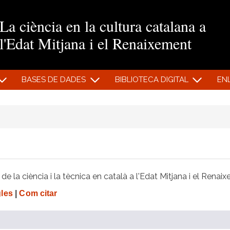
Vés al contingut
La ciència en la cultura catalana a
l'Edat Mitjana i el Renaixement
BASES DE DADES
BIBLIOTECA DIGITAL
EN
e la ciència i la tècnica en català a l'Edat Mitjana i el Renai
gles
|
Com citar