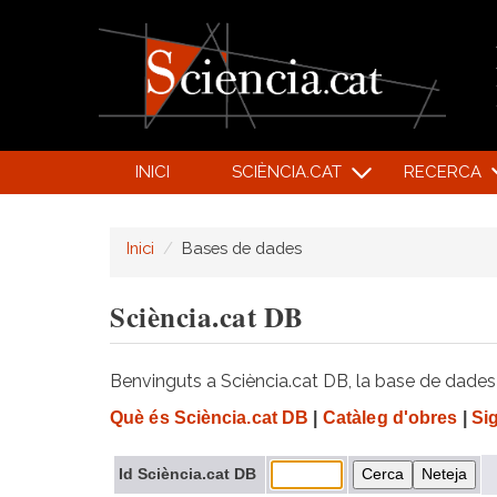
INICI
SCIÈNCIA.CAT
RECERCA
Inici
Bases de dades
Sciència.cat DB
Benvinguts a Sciència.cat DB, la base de dades d
Què és Sciència.cat DB
|
Catàleg d'obres
|
Si
Id Sciència.cat DB