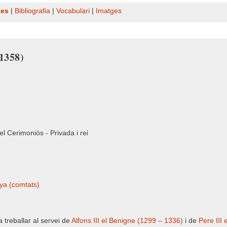
nes
|
Bibliografia
|
Vocabulari
|
Imatges
 1358)
 el Cerimoniós - Privada i rei
ya (comtats)
 treballar al servei de
Alfons III el Benigne (1299 – 1336)
i de
Pere III