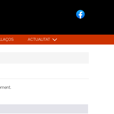
LLAÇOS
ACTUALITAT
xement.