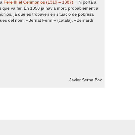
 a
Pere III el Cerimoniós (1319 – 1387)
i l'hi portà a
res que va fer. En 1358 ja havia mort, probablement a
imoniós, ja que es trobaven en situació de pobresa
ues del nom: «Bernat Fermí» (català), «Bernardi
Javier Serna Box