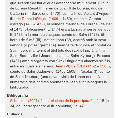
que juraren fidelitat el duc i defensar-se mútuament. El duc
de Lorena Renat II, hereu de Joan II de Lorena, duc de
Calàbria (m. Barcelona, 1470), com a fill de Violant d'Anjou,
filla de
Renat I d'Anjou (1409 – 1480)
, rei de la Corona
d'Aragó (1466-1472), el nomenà mariscal de Lorena i de Bar
el 1473, vitalíciament. El 1474 era a Épinal, al servei del duc.
El 1475, a la mort de Jacques, comte de Salm (1475), fill i
hereu de Simó (III) i net de Joan (IV), acordà amb la seva
neboda (o potser germana) Jeannette dividir-se el comtat de
Salm, però mantenint el títol tots dos (així ell inicià la línia
Salm-Badonviller i Jeannette la línia Salm-Kyrburg). Es casà
(1451) amb Margareta von Sirck i tingueren almenys sis fills,
Salm
entre els quals els hereus:
Jean (VI) de
(1452 – 1505)
,
comte de Salm-Badonviller (1485-1505), i Nicolas (I), comte
de Salm-Neuburg (una nova divisió de l'anterior). — Nota: la
numeració dels comtes anomenats Jean fluctua segons la
bibliografia.
Bibliografia
Schneider (2021), "Les relations de la principauté ..."
, 15 (n.
34, deu correspondre al fill homònim) i n. 47
Enllaços