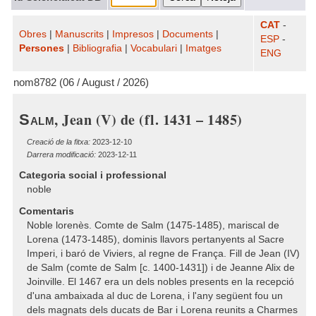
CAT
-
Obres
|
Manuscrits
|
Impresos
|
Documents
|
ESP
-
Persones
|
Bibliografia
|
Vocabulari
|
Imatges
ENG
nom8782 (06 / August / 2026)
, Jean (V) de (fl. 1431 – 1485)
Salm
Creació de la fitxa:
2023-12-10
Darrera modificació:
2023-12-11
Categoria social i professional
noble
Comentaris
Noble lorenès. Comte de Salm (1475-1485), mariscal de
Lorena (1473-1485), dominis llavors pertanyents al Sacre
Imperi, i baró de Viviers, al regne de França. Fill de Jean (IV)
de Salm (comte de Salm [c. 1400-1431]) i de Jeanne Alix de
Joinville. El 1467 era un dels nobles presents en la recepció
d'una ambaixada al duc de Lorena, i l'any següent fou un
dels magnats dels ducats de Bar i Lorena reunits a Charmes