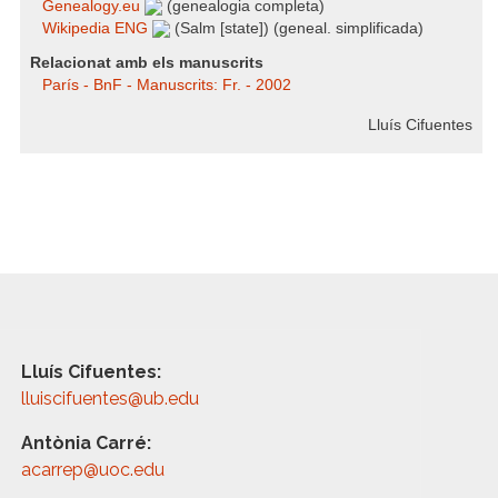
Genealogy.eu
(genealogia completa)
Wikipedia ENG
(Salm [state]) (geneal. simplificada)
Relacionat amb els manuscrits
París - BnF - Manuscrits: Fr. - 2002
Lluís Cifuentes
Lluís Cifuentes:
lluiscifuentes@ub.edu
Antònia Carré:
acarrep@uoc.edu