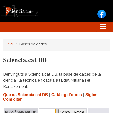
Vés al contingut
Inici
Bases de dades
Sciència.cat DB
Benvinguts a Sciència.cat DB, la base de dades de la
ciència i la tècnica en català a l'Edat Mitjana i el
Renaixement.
Què és Sciència.cat DB
|
Catàleg d'obres
|
Sigles
|
Com citar
Id Sciència.cat DB