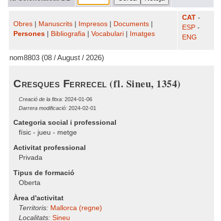
CAT
-
Obres
|
Manuscrits
|
Impresos
|
Documents
|
ESP
-
Persones
|
Bibliografia
|
Vocabulari
|
Imatges
ENG
nom8803 (08 / August / 2026)
(fl. Sineu, 1354)
Cresques Ferrecel
Creació de la fitxa:
2024-01-06
Darrera modificació:
2024-02-01
Categoria social i professional
físic - jueu - metge
Activitat professional
Privada
Tipus de formació
Oberta
Àrea d'activitat
Territoris:
Mallorca (regne)
Localitats:
Sineu