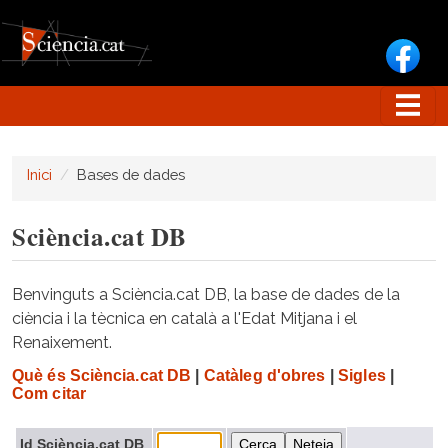
Vés al contingut
Inici
Bases de dades
Sciència.cat DB
Benvinguts a Sciència.cat DB, la base de dades de la
ciència i la tècnica en català a l'Edat Mitjana i el
Renaixement.
Què és Sciència.cat DB
|
Catàleg d'obres
|
Sigles
|
Com citar
Id Sciència.cat DB