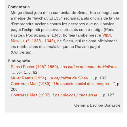
Comentaris
Metge (físic) jueu de la comunitat de Sineu. Era conegut com
a metge de "faycha". El 1354 reclamava als oficials de la vila
d'emprendre accions contra les persones que no li havien
pagat l'estipendi pels serveis prestats com a metge (Pons
Vidal
Pastor). Poc abans, el 1343, ho feia també mestre
Nigrell
(fl. 1333 - 1348)
, de Sineu, qui reclamà oficialment
les retribucions dels malalts que no l'havien pagat
(Contreras).
Bibliografia
Pons i Pastor (1957-1960),
Los judíos del reino de Mallorca
...
, vol. 1, p. 62
Mulet Ramis (1994),
La capitalitat de Sineu ...
, p. 102
Contreras Mas (1980), "Un aspecte social dels metges ..."
, p.
206
Contreras Mas (1997),
Los médicos judíos en la ...
p. 127
Gemma Escribà Bonastre