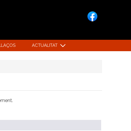
LLAÇOS
ACTUALITAT
xement.