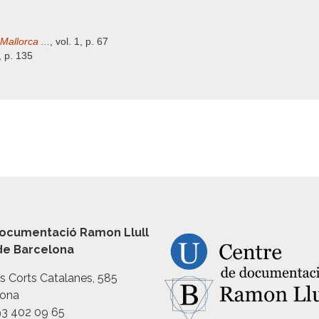
Mallorca ...
, vol. 1, p. 67
, p. 135
ocumentació Ramon Llull
 de Barcelona
es Corts Catalanes, 585
lona
93 402 09 65