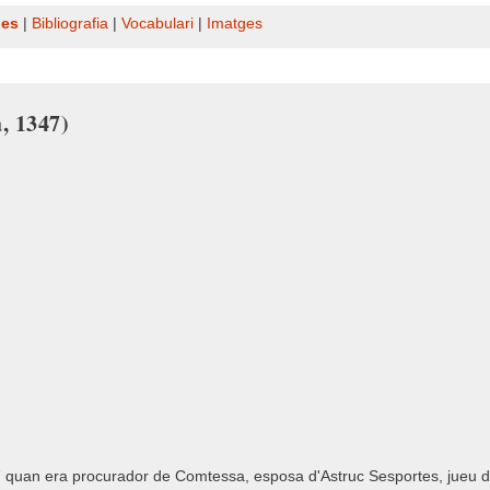
nes
|
Bibliografia
|
Vocabulari
|
Imatges
, 1347)
 quan era procurador de Comtessa, esposa d'Astruc Sesportes, jueu de Ma