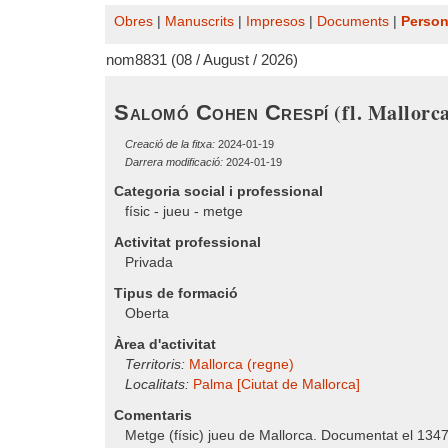
Obres
|
Manuscrits
|
Impresos
|
Documents
|
Perso
nom8831 (08 / August / 2026)
(fl. Mallorca
Salomó Cohen Crespí
Creació de la fitxa:
2024-01-19
Darrera modificació:
2024-01-19
Categoria social i professional
físic - jueu - metge
Activitat professional
Privada
Tipus de formació
Oberta
Àrea d'activitat
Territoris:
Mallorca (regne)
Localitats:
Palma [Ciutat de Mallorca]
Comentaris
Metge (físic) jueu de Mallorca. Documentat el 1347