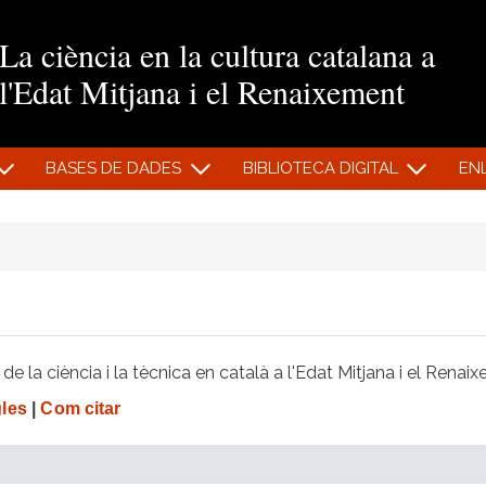
Vés al contingut
La ciència en la cultura catalana a
l'Edat Mitjana i el Renaixement
BASES DE DADES
BIBLIOTECA DIGITAL
EN
e la ciència i la tècnica en català a l'Edat Mitjana i el Renai
gles
|
Com citar