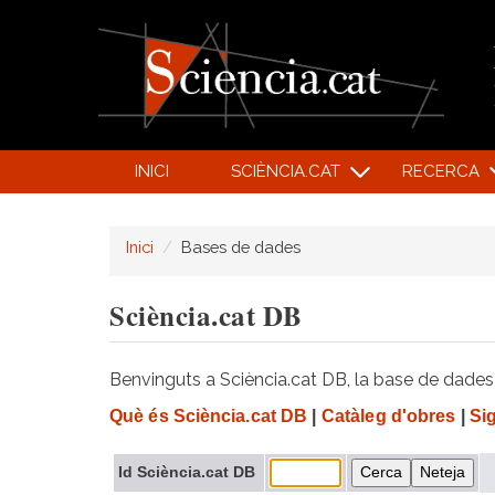
INICI
SCIÈNCIA.CAT
RECERCA
Inici
Bases de dades
Sciència.cat DB
Benvinguts a Sciència.cat DB, la base de dades d
Què és Sciència.cat DB
|
Catàleg d'obres
|
Si
Id Sciència.cat DB