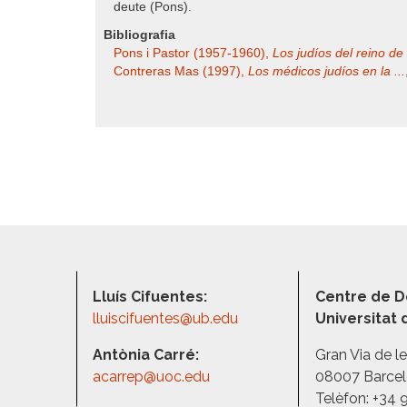
deute (Pons).
Bibliografia
Pons i Pastor (1957-1960),
Los judíos del reino de 
Contreras Mas (1997),
Los médicos judíos en la ...
Lluís Cifuentes:
Centre de D
lluiscifuentes@ub.edu
Universitat
Antònia Carré:
Gran Via de l
acarrep@uoc.edu
08007 Barce
Telèfon: +34 