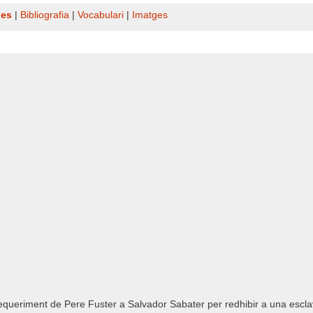
nes
|
Bibliografia
|
Vocabulari
|
Imatges
requeriment de Pere Fuster a Salvador Sabater per redhibir a una es