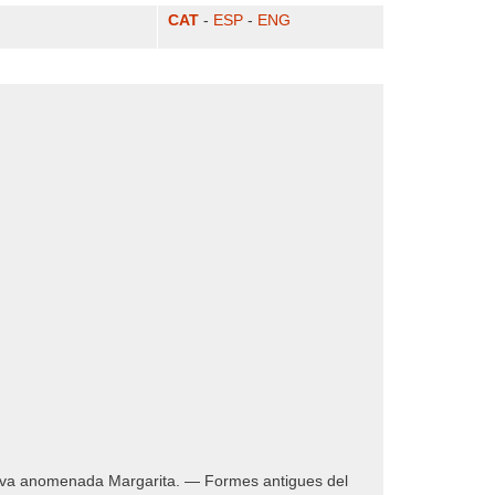
CAT
-
ESP
-
ENG
clava anomenada Margarita. — Formes antigues del