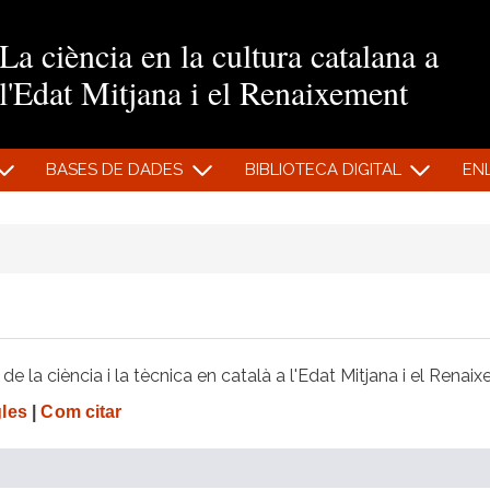
Vés al contingut
La ciència en la cultura catalana a
l'Edat Mitjana i el Renaixement
BASES DE DADES
BIBLIOTECA DIGITAL
EN
e la ciència i la tècnica en català a l'Edat Mitjana i el Renai
gles
|
Com citar