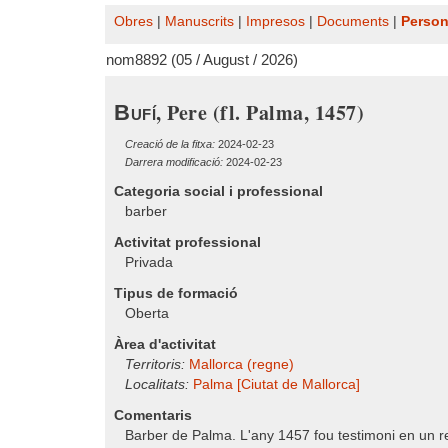
Obres
|
Manuscrits
|
Impresos
|
Documents
|
Perso
nom8892 (05 / August / 2026)
, Pere (fl. Palma, 1457)
Bufí
Creació de la fitxa:
2024-02-23
Darrera modificació:
2024-02-23
Categoria social i professional
barber
Activitat professional
Privada
Tipus de formació
Oberta
Àrea d'activitat
Territoris:
Mallorca (regne)
Localitats:
Palma [Ciutat de Mallorca]
Comentaris
Barber de Palma. L'any 1457 fou testimoni en un 