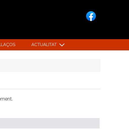
LLAÇOS
ACTUALITAT
xement.