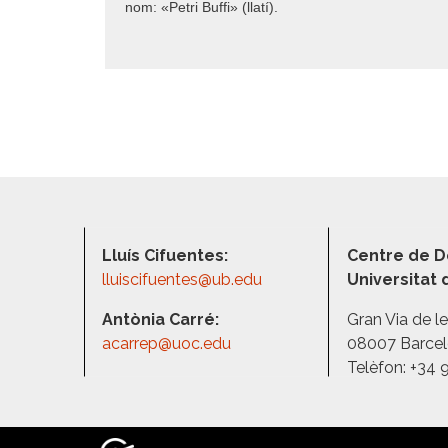
nom: «Petri Buffi» (llatí).
Lluís Cifuentes:
Centre de D
lluiscifuentes@ub.edu
Universitat
Antònia Carré:
Gran Via de l
acarrep@uoc.edu
08007 Barce
Telèfon: +34 