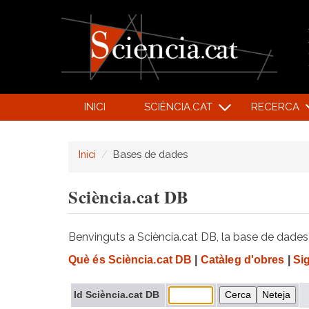
INICI
SCIÈNCIA.CAT
RECERCA
Inici
Bases de dades
Sciència.cat DB
Benvinguts a Sciència.cat DB, la base de dades d
Què és Sciència.cat DB
|
Catàleg d'obres
|
Si
Id Sciència.cat DB