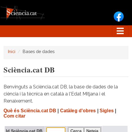
Vés al contingut
Inici
Bases de dades
Sciència.cat DB
Benvinguts a Sciència.cat DB, la base de dades de la
ciència i la tècnica en català a l'Edat Mitjana i el
Renaixement.
Què és Sciència.cat DB
|
Catàleg d'obres
|
Sigles
|
Com citar
Id Sciència.cat DB