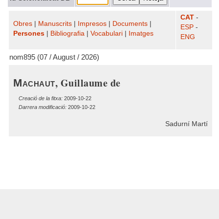
CAT
-
Obres
|
Manuscrits
|
Impresos
|
Documents
|
ESP
-
Persones
|
Bibliografia
|
Vocabulari
|
Imatges
ENG
nom895 (07 / August / 2026)
, Guillaume de
Machaut
Creació de la fitxa:
2009-10-22
Darrera modificació:
2009-10-22
Sadurní Martí