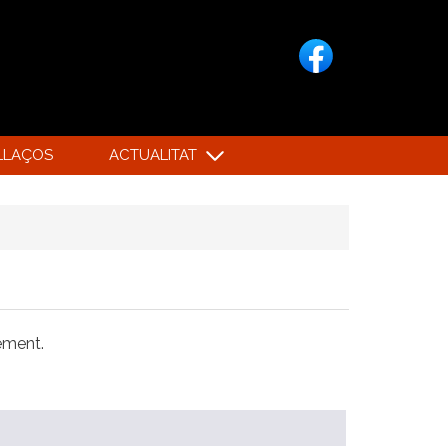
LLAÇOS
ACTUALITAT
xement.