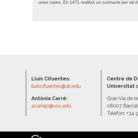
unes cases. En 1471 realitzà un contracte per tal d
Lluís Cifuentes:
Centre de D
lluiscifuentes@ub.edu
Universitat
Antònia Carré:
Gran Via de l
acarrep@uoc.edu
08007 Barce
Telèfon: +34 