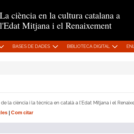
Vés al contingut
La ciència en la cultura catalana a
l'Edat Mitjana i el Renaixement
BASES DE DADES
BIBLIOTECA DIGITAL
EN
e la ciència i la tècnica en català a l'Edat Mitjana i el Renai
gles
|
Com citar