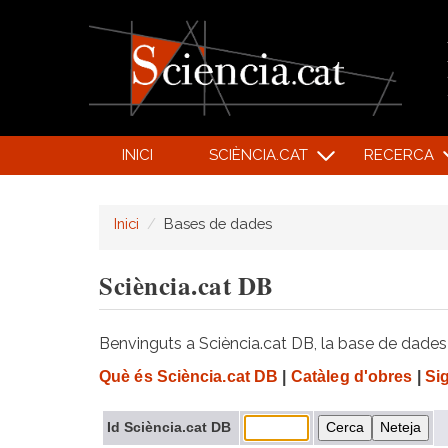
INICI
SCIÈNCIA.CAT
RECERCA
Inici
Bases de dades
Sciència.cat DB
Benvinguts a Sciència.cat DB, la base de dades d
Què és Sciència.cat DB
|
Catàleg d'obres
|
Si
Id Sciència.cat DB