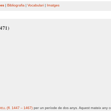
nes
|
Bibliografia
|
Vocabulari
|
Imatges
1471)
ell
(fl. 1447 – 1467)
per un període de dos anys. Aquest mateix any c