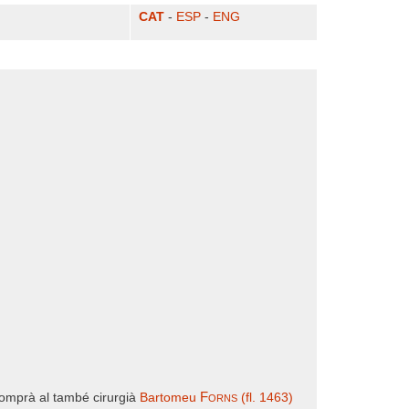
CAT
-
ESP
-
ENG
Forns
omprà al també cirurgià
Bartomeu
(fl. 1463)