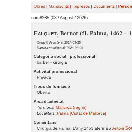
Obres
|
Manuscrits
|
Impresos
|
Documents
|
Perso
nom8985 (08 / August / 2026)
, Bernat (fl. Palma, 1462 – 
Falquet
Creació de la fitxa:
2024-03-25
Darrera modificació:
2024-04-09
Categoria social i professional
barber - cirurgià
Activitat professional
Privada
Tipus de formació
Oberta
Àrea d'activitat
Territoris:
Mallorca (regne)
Localitats:
Palma [Ciutat de Mallorca]
Comentaris
Sor
Cirurgià de Palma. L'any 1463 afermà a
Antoni