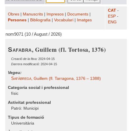
CAT
-
Obres
|
Manuscrits
|
Impresos
|
Documents
|
ESP
-
Persones
|
Bibliografia
|
Vocabulari
|
Imatges
ENG
nom9071 (10 / August / 2026)
, Guillem (fl. Tortosa, 1376)
Safabra
Creació de la fitxa:
2024-04-15
Darrera modificació:
2024-04-15
Vegeu:
Safàbrega
, Guillem (fl. Tarragona, 1376 – 1388)
Categoria social i professional
físic
Activitat professional
Patró: Municipi
Tipus de formació
Universitària