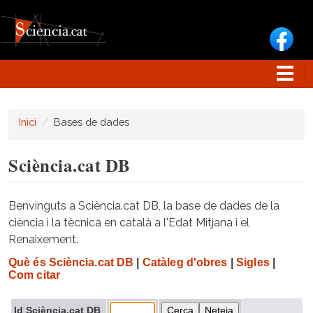
Vés al contingut
Inici
Bases de dades
Sciència.cat DB
Benvinguts a Sciència.cat DB, la base de dades de la
ciència i la tècnica en català a l'Edat Mitjana i el
Renaixement.
Què és Sciència.cat DB
|
Catàleg d'obres
|
Sigles
|
Com citar
Id Sciència.cat DB