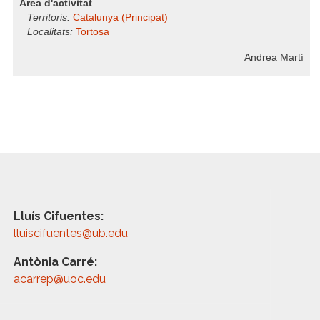
Àrea d'activitat
Territoris:
Catalunya (Principat)
Localitats:
Tortosa
Andrea Martí
Lluís Cifuentes:
lluiscifuentes@ub.edu
Antònia Carré:
acarrep@uoc.edu