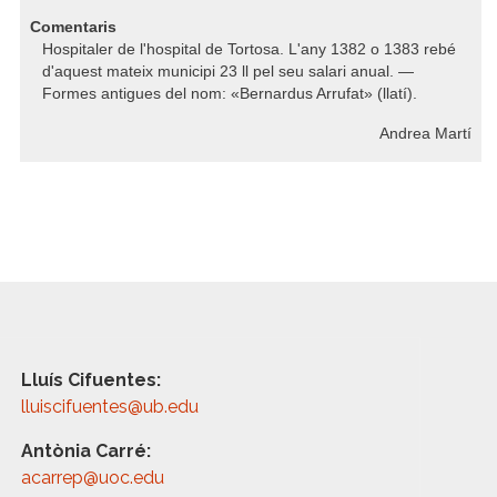
Comentaris
Hospitaler de l'hospital de Tortosa. L'any 1382 o 1383 rebé
d'aquest mateix municipi 23 ll pel seu salari anual. —
Formes antigues del nom: «Bernardus Arrufat» (llatí).
Andrea Martí
Lluís Cifuentes:
lluiscifuentes@ub.edu
Antònia Carré:
acarrep@uoc.edu