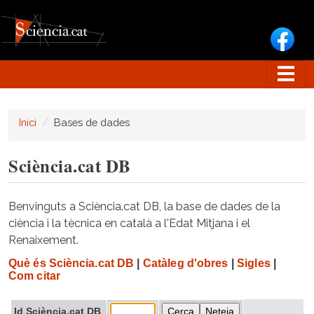
Vés al contingut
Inici
Bases de dades
Sciència.cat DB
Benvinguts a Sciència.cat DB, la base de dades de la
ciència i la tècnica en català a l'Edat Mitjana i el
Renaixement.
Què és Sciència.cat DB
|
Catàleg d'obres
|
Sigles
|
Com citar
Id Sciència.cat DB