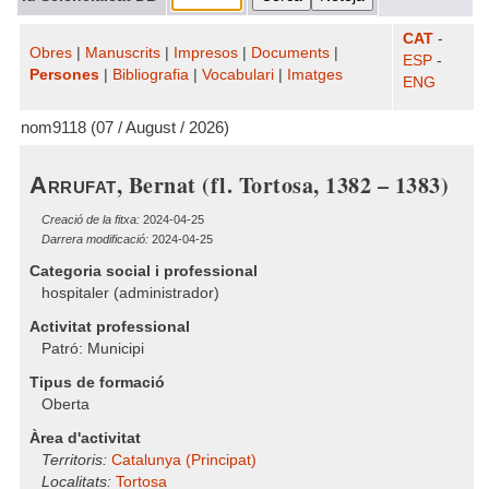
CAT
-
Obres
|
Manuscrits
|
Impresos
|
Documents
|
ESP
-
Persones
|
Bibliografia
|
Vocabulari
|
Imatges
ENG
nom9118 (07 / August / 2026)
, Bernat (fl. Tortosa, 1382 – 1383)
Arrufat
Creació de la fitxa:
2024-04-25
Darrera modificació:
2024-04-25
Categoria social i professional
hospitaler (administrador)
Activitat professional
Patró: Municipi
Tipus de formació
Oberta
Àrea d'activitat
Territoris:
Catalunya (Principat)
Localitats:
Tortosa