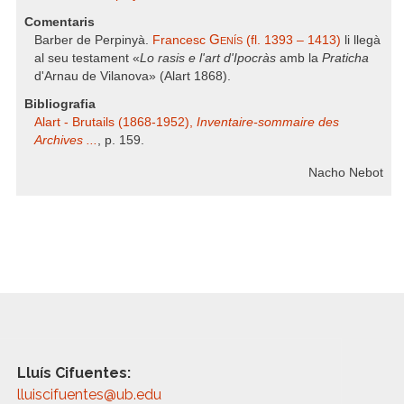
Comentaris
Genís
Barber de Perpinyà.
Francesc
(fl. 1393 – 1413)
li llegà
al seu testament «
Lo rasis e l'art d'Ipocràs
amb la
Praticha
d'Arnau de Vilanova» (Alart 1868).
Bibliografia
Alart - Brutails (1868-1952),
Inventaire-sommaire des
Archives ...
, p. 159.
Nacho Nebot
Lluís Cifuentes:
lluiscifuentes@ub.edu