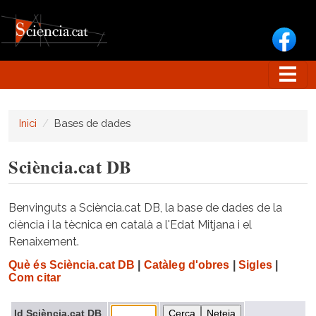
Vés al contingut
Inici
Bases de dades
Sciència.cat DB
Benvinguts a Sciència.cat DB, la base de dades de la
ciència i la tècnica en català a l'Edat Mitjana i el
Renaixement.
Què és Sciència.cat DB
|
Catàleg d'obres
|
Sigles
|
Com citar
Id Sciència.cat DB