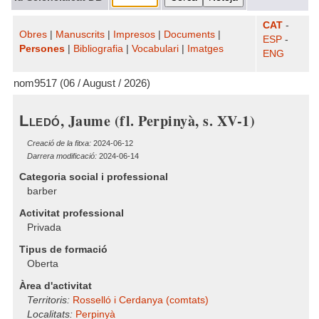
CAT
-
Obres
|
Manuscrits
|
Impresos
|
Documents
|
ESP
-
Persones
|
Bibliografia
|
Vocabulari
|
Imatges
ENG
nom9517 (06 / August / 2026)
, Jaume (fl. Perpinyà, s. XV-1)
Lledó
Creació de la fitxa:
2024-06-12
Darrera modificació:
2024-06-14
Categoria social i professional
barber
Activitat professional
Privada
Tipus de formació
Oberta
Àrea d'activitat
Territoris:
Rosselló i Cerdanya (comtats)
Localitats:
Perpinyà