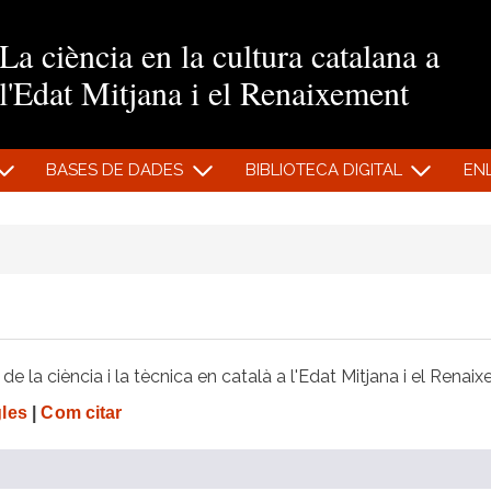
Vés al contingut
La ciència en la cultura catalana a
l'Edat Mitjana i el Renaixement
BASES DE DADES
BIBLIOTECA DIGITAL
EN
e la ciència i la tècnica en català a l'Edat Mitjana i el Renai
gles
|
Com citar