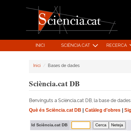
INICI
SCIÈNCIA.CAT
RECERCA
Inici
Bases de dades
Sciència.cat DB
Benvinguts a Sciència.cat DB, la base de dades d
Què és Sciència.cat DB
|
Catàleg d'obres
|
Si
Id Sciència.cat DB