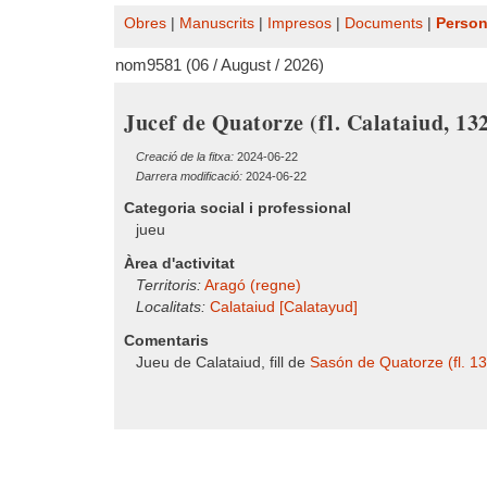
Obres
|
Manuscrits
|
Impresos
|
Documents
|
Perso
nom9581 (06 / August / 2026)
Jucef de Quatorze (fl. Calataiud, 13
Creació de la fitxa:
2024-06-22
Darrera modificació:
2024-06-22
Categoria social i professional
jueu
Àrea d'activitat
Territoris:
Aragó (regne)
Localitats:
Calataiud [Calatayud]
Comentaris
Jueu de Calataiud, fill de
Sasón de Quatorze (fl. 1