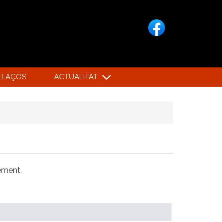
LLAÇOS
ACTUALITAT
xement.