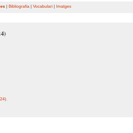
nes
|
Bibliografia
|
Vocabulari
|
Imatges
24)
324)
.