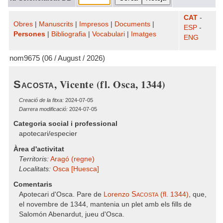
CAT
-
Obres
|
Manuscrits
|
Impresos
|
Documents
|
ESP
-
Persones
|
Bibliografia
|
Vocabulari
|
Imatges
ENG
nom9675 (06 / August / 2026)
, Vicente (fl. Osca, 1344)
Sacosta
Creació de la fitxa:
2024-07-05
Darrera modificació:
2024-07-05
Categoria social i professional
apotecari/especier
Àrea d'activitat
Territoris:
Aragó (regne)
Localitats:
Osca [Huesca]
Comentaris
Sacosta
Apotecari d'Osca. Pare de
Lorenzo
(fl. 1344)
, que,
el novembre de 1344, mantenia un plet amb els fills de
Salomón Abenardut, jueu d'Osca.