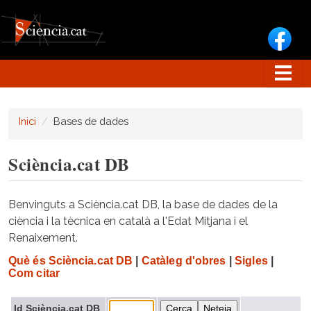
Vés al contingut
Inici
Bases de dades
Sciència.cat DB
Benvinguts a Sciència.cat DB, la base de dades de la
ciència i la tècnica en català a l'Edat Mitjana i el
Renaixement.
Què és Sciència.cat DB
|
Catàleg d'obres
|
Sigles
|
Com citar
Id Sciència.cat DB