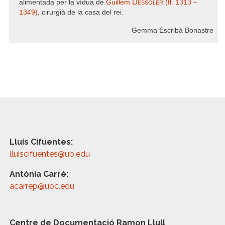
Dessoler
alimentada per la vídua de
Guillem
(fl. 1313 –
1349)
, cirurgià de la casa del rei.
Gemma Escribà Bonastre
Lluís Cifuentes:
lluiscifuentes@ub.edu
Antònia Carré:
acarrep@uoc.edu
Centre de Documentació Ramon Llull