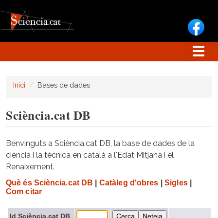
Vés al contingut
Inici
Bases de dades
Sciència.cat DB
Benvinguts a Sciència.cat DB, la base de dades de la
ciència i la tècnica en català a l'Edat Mitjana i el
Renaixement.
Què és Sciència.cat DB
|
Catàleg d'obres
|
Sigles
|
Com citar
Id Sciència.cat DB