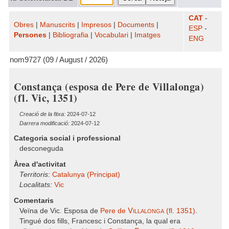
CAT
-
Obres
|
Manuscrits
|
Impresos
|
Documents
|
ESP
-
Persones
|
Bibliografia
|
Vocabulari
|
Imatges
ENG
nom9727 (09 / August / 2026)
Constança (esposa de Pere de Villalonga)
(fl. Vic, 1351)
Creació de la fitxa:
2024-07-12
Darrera modificació:
2024-07-12
Categoria social i professional
desconeguda
Àrea d'activitat
Territoris:
Catalunya (Principat)
Localitats:
Vic
Comentaris
Villalonga
Veïna de Vic. Esposa de
Pere de
(fl. 1351)
.
Tingué dos fills, Francesc i Constança, la qual era