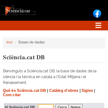
Vés al contingut
Inici
Bases de dades
Sciència.cat DB
Benvinguts a Sciència.cat DB, la base de dades de la
ciència i la tècnica en català a l'Edat Mitjana i el
Renaixement.
Què és Sciència.cat DB
|
Catàleg d'obres
|
Sigles
|
Com citar
Id Sciència.cat DB