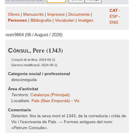
CAT
-
Obres
|
Manuscrits
|
Impresos
|
Documents
|
ESP
-
Persones
|
Bibliografia
|
Vocabulari
|
Imatges
ENG
nom9864 (06 / August / 2026)
, Pere (1343)
Cònsul
Creació de la fitxa:
2024-09-11
Darrera modificació:
2024-09-11
Categoria social i professional
desconeguda
Àrea d'activitat
Territoris:
Catalunya (Principat)
Localitats:
Pals (Baix Empordà)
-
Vic
Comentaris
Detentor, fins la seva mort el 1343, de la correduria i crida de
Vic i l'escrivania de Pals. — Formes antigues del nom:
«Petrum Consulis».