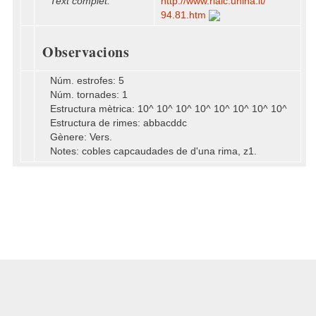
Text complet:
http:/​/​www.rialc.unina.it/​
94.81.htm
Observacions
Núm. estrofes: 5
Núm. tornades: 1
Estructura mètrica: 10^ 10^ 10^ 10^ 10^ 10^ 10^ 10^
Estructura de rimes: abbacddc
Gènere: Vers.
Notes: cobles capcaudades de d'una rima, z1.