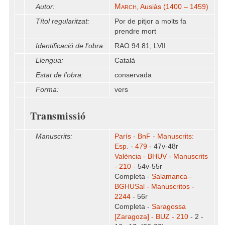
March
Autor:
, Ausiàs (1400 – 1459)
Títol regularitzat:
Por de pitjor a molts fa
prendre mort
Identificació de l'obra:
RAO 94.81, LVII
Llengua:
Català
Estat de l'obra:
conservada
Forma:
vers
Transmissió
Manuscrits:
París - BnF - Manuscrits:
Esp. - 479
- 47v-48r
València - BHUV - Manuscrits
- 210
- 54v-55r
Completa -
Salamanca -
BGHUSal - Manuscritos -
2244
- 56r
Completa -
Saragossa
[Zaragoza] - BUZ - 210
- 2 -