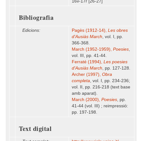
16v-17r [26-27]
Bibliografia
Edicions:
Pagès (1912-14),
Les obres
d'Ausiàs March
, vol. I, pp.
366-368.
March (1952-1959),
Poesies
,
vol. III, pp. 41-44.
Ferraté (1994),
Les poesies
d'Ausiàs March
, pp. 127-128.
Archer (1997),
Obra
completa
, vol. I, pp. 234-236;
vol. II, pp. 216-218 (text base
amb aparat).
March (2000),
Poesies
, pp.
41-44 (vol. III) ; reimpressió:
pp. 197-198.
Text digital