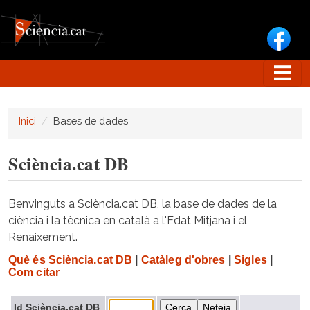
Vés al contingut
Inici
Bases de dades
Sciència.cat DB
Benvinguts a Sciència.cat DB, la base de dades de la
ciència i la tècnica en català a l'Edat Mitjana i el
Renaixement.
Què és Sciència.cat DB
|
Catàleg d'obres
|
Sigles
|
Com citar
Id Sciència.cat DB