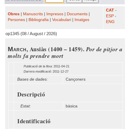
CAT
-
Obres
|
Manuscrits
|
Impresos
|
Documents
|
ESP
-
Persones
|
Bibliografia
|
Vocabulari
|
Imatges
ENG
op1345 (08 / August / 2026)
, Ausiàs (1400 – 1459).
Por de pitjor a
March
molts fa prendre mort
Publicació de la fitxa:
2011-04-21
Darrera modificació:
2011-12-27
Bases de dades:
Cançoners
Descripció
Estat:
bàsica
Identificació