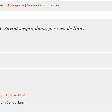
es
|
Bibliografia
|
Vocabulari
|
Imatges
).
Sovint sospir, dona, per vós, de lluny
e (c. 1390 – 1424)
per vós, de lluny