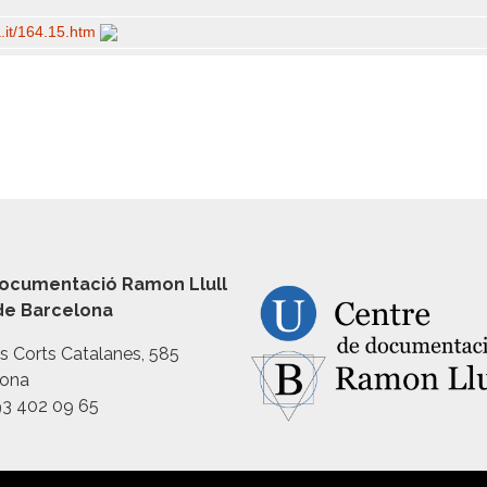
a.it/​164.15.htm
ocumentació Ramon Llull
 de Barcelona
es Corts Catalanes, 585
lona
93 402 09 65