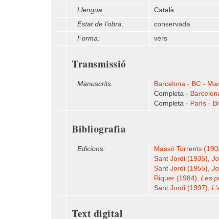
Llengua:
Català
Estat de l'obra:
conservada
Forma:
vers
Transmissió
Manuscrits:
Barcelona - BC - Man
Completa -
Barcelona
Completa -
París - B
Bibliografia
Edicions:
Massó Torrents (190
Sant Jordi (1935),
Jo
Sant Jordi (1955),
Jo
Riquer (1984),
Les p
Sant Jordi (1997),
L'
Text digital