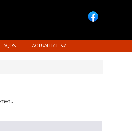
LLAÇOS
ACTUALITAT
xement.