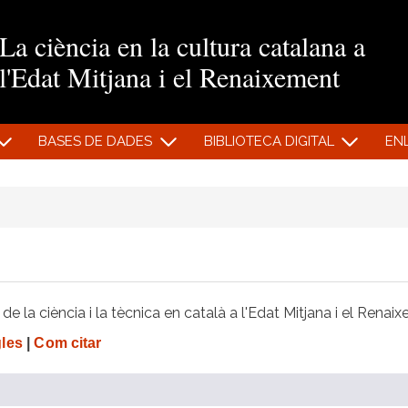
Vés al contingut
La ciència en la cultura catalana a
l'Edat Mitjana i el Renaixement
BASES DE DADES
BIBLIOTECA DIGITAL
EN
e la ciència i la tècnica en català a l'Edat Mitjana i el Renai
gles
|
Com citar