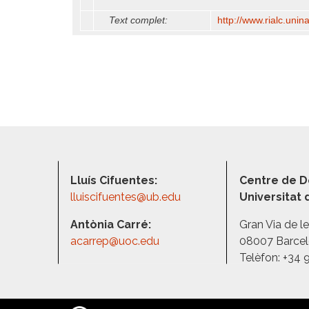
Text complet:
http:/​/​www.rialc.unin
Lluís Cifuentes:
Centre de D
lluiscifuentes@ub.edu
Universitat
Antònia Carré:
Gran Via de l
acarrep@uoc.edu
08007 Barce
Telèfon: +34 