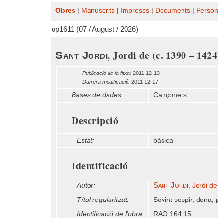
Obres
|
Manuscrits
|
Impresos
|
Documents
|
Person
op1611 (07 / August / 2026)
, Jordi de (c. 1390 – 1424
Sant Jordi
Publicació de la fitxa:
2011-12-13
Darrera modificació:
2011-12-17
Bases de dades:
Cançoners
Descripció
Estat:
bàsica
Identificació
Sant Jordi
Autor:
, Jordi d
Títol regularitzat:
Sovint sospir, dona, 
Identificació de l'obra:
RAO 164.15