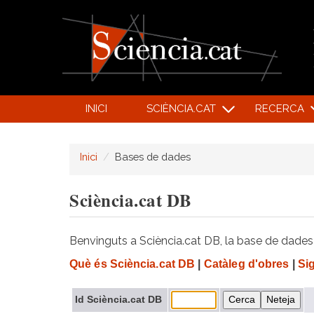
INICI
SCIÈNCIA.CAT
RECERCA
Inici
Bases de dades
Sciència.cat DB
Benvinguts a Sciència.cat DB, la base de dades d
Què és Sciència.cat DB
|
Catàleg d'obres
|
Si
Id Sciència.cat DB