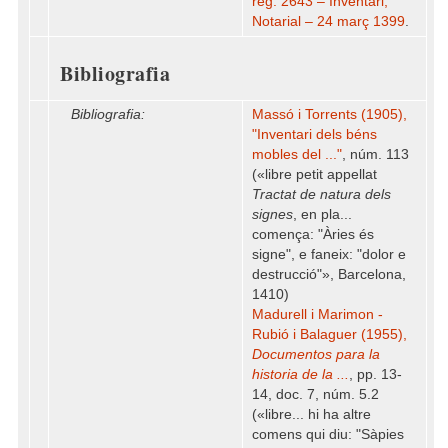
reg. 2643 – Inventari,
Notarial – 24 març 1399
.
Bibliografia
Bibliografia:
Massó i Torrents (1905),
"Inventari dels béns
mobles del ..."
, núm. 113
(«libre petit appellat
Tractat de natura dels
signes
, en pla...
comença: "Àries és
signe", e faneix: "dolor e
destrucció"», Barcelona,
1410)
Madurell i Marimon -
Rubió i Balaguer (1955),
Documentos para la
historia de la ...
, pp. 13-
14, doc. 7, núm. 5.2
(«libre... hi ha altre
comens qui diu: "Sàpies