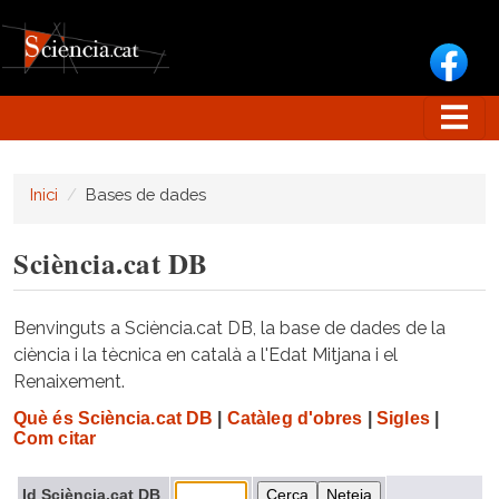
Vés al contingut
Inici
Bases de dades
Sciència.cat DB
Benvinguts a Sciència.cat DB, la base de dades de la
ciència i la tècnica en català a l'Edat Mitjana i el
Renaixement.
Què és Sciència.cat DB
|
Catàleg d'obres
|
Sigles
|
Com citar
Id Sciència.cat DB