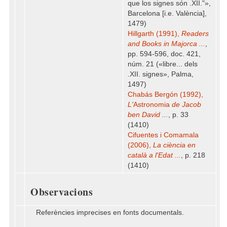
que los signes són .XII."»,
Barcelona [i.e. València],
1479)
Hillgarth (1991),
Readers
and Books in Majorca ...
,
pp. 594-596, doc. 421,
núm. 21 («libre... dels
.XII. signes», Palma,
1497)
Chabás Bergón (1992),
L'
Astronomia
de Jacob
ben David ...
, p. 33
(1410)
Cifuentes i Comamala
(2006),
La ciència en
català a l'Edat ...
, p. 218
(1410)
Observacions
Referències imprecises en fonts documentals.