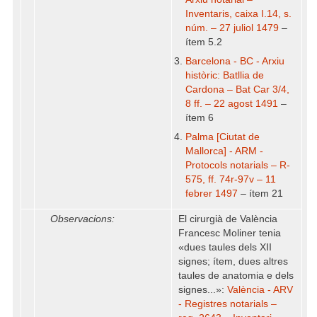
Inventaris, caixa I.14, s.
núm. – 27 juliol 1479
–
ítem 5.2
Barcelona - BC - Arxiu
històric: Batllia de
Cardona – Bat Car 3/4,
8 ff. – 22 agost 1491
–
ítem 6
Palma [Ciutat de
Mallorca] - ARM -
Protocols notarials – R-
575, ff. 74r-97v – 11
febrer 1497
– ítem 21
Observacions:
El cirurgià de València
Francesc Moliner tenia
«dues taules dels XII
signes; ítem, dues altres
taules de anatomia e dels
signes...»:
València - ARV
- Registres notarials –