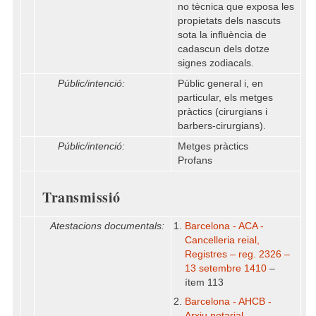
no tècnica que exposa les
propietats dels nascuts
sota la influència de
cadascun dels dotze
signes zodiacals.
Públic/intenció:
Públic general i, en
particular, els metges
pràctics (cirurgians i
barbers-cirurgians).
Públic/intenció:
Metges pràctics
Profans
Transmissió
Atestacions documentals:
Barcelona - ACA -
Cancelleria reial,
Registres – reg. 2326 –
13 setembre 1410
–
ítem 113
Barcelona - AHCB -
Arxiu notarial –