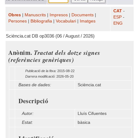
CAT
-
Obres
|
Manuscrits
|
Impresos
|
Documents
|
ESP
-
Persones
|
Bibliografia
|
Vocabulari
|
Imatges
ENG
Sciència.cat DB op3036 (06 / August / 2026)
Anònim.
Tractat dels dotze signes
(referències genèriques)
Publicació de la fitxa:
2015-08-22
Darrera modificació:
2026-05-20
Bases de dades:
Sciència.cat
Descripció
Autor:
Lluís Cifuentes
Estat:
bàsica