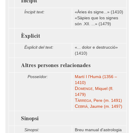
Íncipit
Íncipit text:
«Àries és signe...» (1410)
«Sàpies que los signes
són .XII. ...» (1479)
Èxplicit
Èxplicit del text:
«... dolor e destrucció»
(1410)
Altres persones relacionades
Posseïdor:
Martí I l'Humà (1356 –
1410)
Domenge
, Miquel (fl.
1479)
Tàrrega
, Pere (m. 1491)
Cebrià
, Jaume (m. 1497)
Sinopsi
Sinopsi:
Breu manual d'astrologia