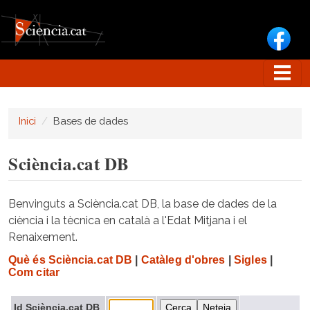
Vés al contingut
Inici
Bases de dades
Sciència.cat DB
Benvinguts a Sciència.cat DB, la base de dades de la
ciència i la tècnica en català a l'Edat Mitjana i el
Renaixement.
Què és Sciència.cat DB
|
Catàleg d'obres
|
Sigles
|
Com citar
Id Sciència.cat DB