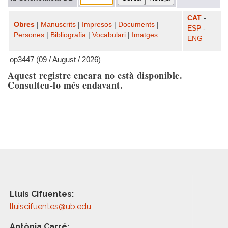
CAT
-
Obres
|
Manuscrits
|
Impresos
|
Documents
|
ESP
-
Persones
|
Bibliografia
|
Vocabulari
|
Imatges
ENG
op3447 (09 / August / 2026)
Aquest registre encara no està disponible.
Consulteu-lo més endavant.
Lluís Cifuentes:
lluiscifuentes@ub.edu
Antònia Carré: