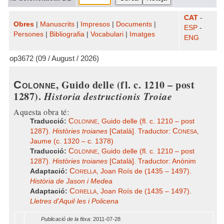
CAT
-
Obres
|
Manuscrits
|
Impresos
|
Documents
|
ESP
-
Persones
|
Bibliografia
|
Vocabulari
|
Imatges
ENG
op3672 (09 / August / 2026)
, Guido delle (fl. c. 1210 – post
Colonne
1287).
Historia destructionis Troiae
Aquesta obra té:
Colonne
Traducció:
, Guido delle (fl. c. 1210 – post
Conesa
1287).
Històries troianes
[Català]. Traductor:
,
Jaume (c. 1320 – c. 1378)
Colonne
Traducció:
, Guido delle (fl. c. 1210 – post
1287).
Històries troianes
[Català]. Traductor: Anònim
Corella
Adaptació:
, Joan Roís de (1435 – 1497).
Història de Jason i Medea
Corella
Adaptació:
, Joan Roís de (1435 – 1497).
Lletres d'Aquil·les i Policena
Publicació de la fitxa:
2011-07-28