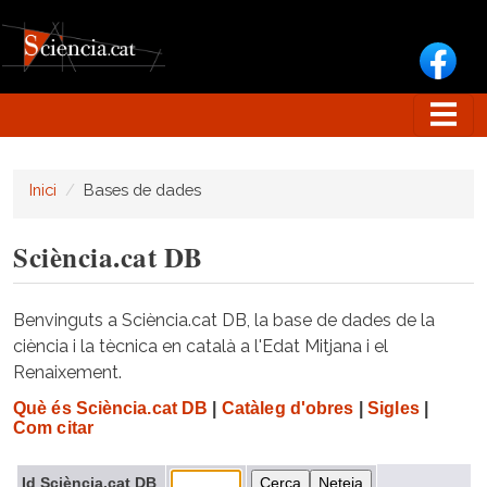
Vés al contingut
Inici
Bases de dades
Sciència.cat DB
Benvinguts a Sciència.cat DB, la base de dades de la
ciència i la tècnica en català a l'Edat Mitjana i el
Renaixement.
Què és Sciència.cat DB
|
Catàleg d'obres
|
Sigles
|
Com citar
Id Sciència.cat DB