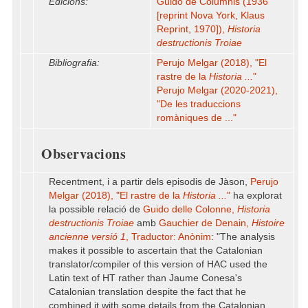
Edicions:
Guido de Columnis (1936
[reprint Nova York, Klaus
Reprint, 1970]),
Historia
destructionis Troiae
Bibliografia:
Perujo Melgar (2018), "El
rastre de la
Historia ...
"
Perujo Melgar (2020-2021),
"De les traduccions
romàniques de ..."
Observacions
Recentment, i a partir dels episodis de Jàson,
Perujo
Melgar (2018), "El rastre de la
Historia ...
"
ha explorat
la possible relació de
Guido delle Colonne,
Historia
destructionis Troiae
amb
Gauchier de Denain,
Histoire
ancienne
versió 1
, Traductor: Anònim
: "The analysis
makes it possible to ascertain that the Catalonian
translator/compiler of this version of HAC used the
Latin text of HT rather than Jaume Conesa's
Catalonian translation despite the fact that he
combined it with some details from the Catalonian