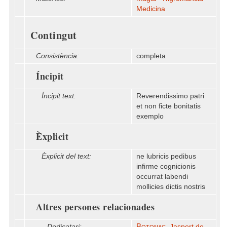
Medicina
Contingut
Consistència:
completa
Íncipit
Íncipit text:
Reverendissimo patri
et non ficte bonitatis
exemplo
Èxplicit
Èxplicit del text:
ne lubricis pedibus
infirme cognicionis
occurrat labendi
mollicies dictis nostris
Altres persones relacionades
Botonac
Dedicatari:
, Jaspert de