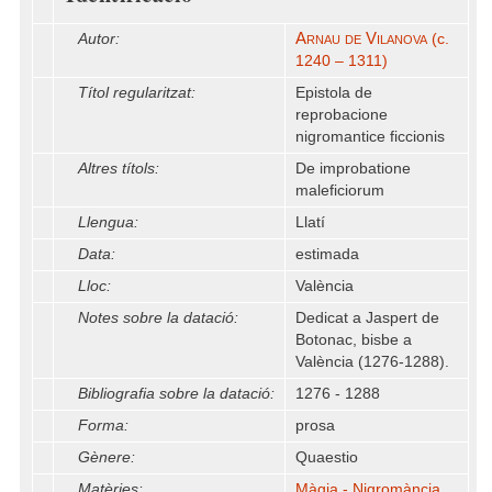
Arnau de Vilanova
Autor:
(c.
1240 – 1311)
Títol regularitzat:
Epistola de
reprobacione
nigromantice ficcionis
Altres títols:
De improbatione
maleficiorum
Llengua:
Llatí
Data:
estimada
Lloc:
València
Notes sobre la datació:
Dedicat a Jaspert de
Botonac, bisbe a
València (1276-1288).
Bibliografia sobre la datació:
1276 - 1288
Forma:
prosa
Gènere:
Quaestio
Matèries:
Màgia - Nigromància