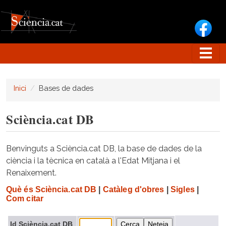
Vés al contingut
Inici
Bases de dades
Sciència.cat DB
Benvinguts a Sciència.cat DB, la base de dades de la
ciència i la tècnica en català a l'Edat Mitjana i el
Renaixement.
Què és Sciència.cat DB
|
Catàleg d'obres
|
Sigles
|
Com citar
Id Sciència.cat DB