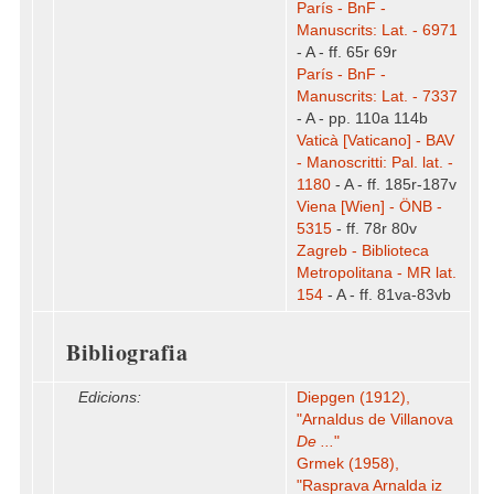
París - BnF -
Manuscrits: Lat. - 6971
- A - ff. 65r 69r
París - BnF -
Manuscrits: Lat. - 7337
- A - pp. 110a 114b
Vaticà [Vaticano] - BAV
- Manoscritti: Pal. lat. -
1180
- A - ff. 185r-187v
Viena [Wien] - ÖNB -
5315
- ff. 78r 80v
Zagreb - Biblioteca
Metropolitana - MR lat.
154
- A - ff. 81va-83vb
Bibliografia
Edicions:
Diepgen (1912),
"Arnaldus de Villanova
De ...
"
Grmek (1958),
"Rasprava Arnalda iz