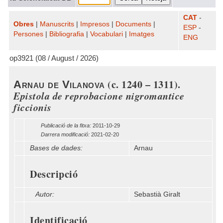
CAT
-
Obres
|
Manuscrits
|
Impresos
|
Documents
|
ESP
-
Persones
|
Bibliografia
|
Vocabulari
|
Imatges
ENG
op3921 (08 / August / 2026)
(c. 1240 – 1311).
Arnau de Vilanova
Epistola de reprobacione nigromantice
ficcionis
Publicació de la fitxa:
2011-10-29
Darrera modificació:
2021-02-20
Bases de dades:
Arnau
Descripció
Autor:
Sebastià Giralt
Identificació