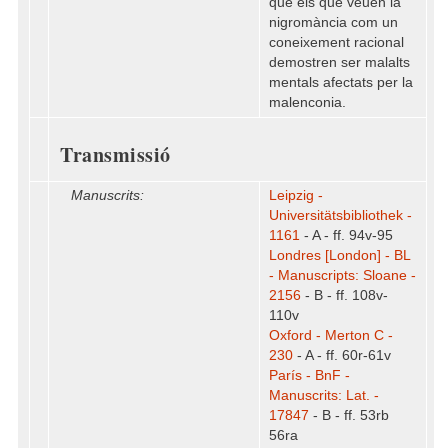
que els que veuen la
nigromància com un
coneixement racional
demostren ser malalts
mentals afectats per la
malenconia.
Transmissió
Manuscrits:
Leipzig -
Universitätsbibliothek -
1161
- A - ff. 94v-95
Londres [London] - BL
- Manuscripts: Sloane -
2156
- B - ff. 108v-
110v
Oxford - Merton C -
230
- A - ff. 60r-61v
París - BnF -
Manuscrits: Lat. -
17847
- B - ff. 53rb
56ra