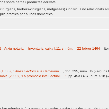
ons sobre carns i productes derivats.
cirurgians, barbers-cirurgians, metgesses) i individus no relacionats amb
guia pràctica per a usos domèstics.
- Arxiu notarial – Inventaris, caixa I.11, s. núm. – 22 febrer 1464
– íte
 (1996),
Llibres i lectors a la Barcelona ...
, doc. 295, núm. 9b («alguns 
ala (2000), "La promoció intel·lectual i ..."
, pp. 453 i 467, núm. 51b (
.
a fan referència únicament a aquestes atestacions documentals imprecise