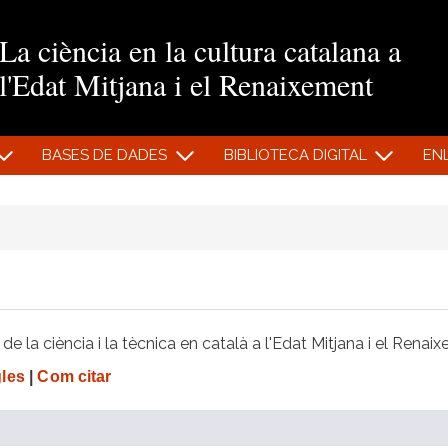
Vés al contingut
La ciència en la cultura catalana a
l'Edat Mitjana i el Renaixement
BASES DE DADES
BIBLIOTECA DIGITAL
EN
e la ciència i la tècnica en català a l'Edat Mitjana i el Renai
gles
|
Com citar