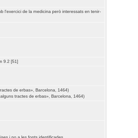
 l'exercici de la medicina però interessats en tenir-
m 9.2 [51]
tractes de erbas», Barcelona, 1464)
«alguns tractes de erbas», Barcelona, 1464)
s i no a les fonts identificades.