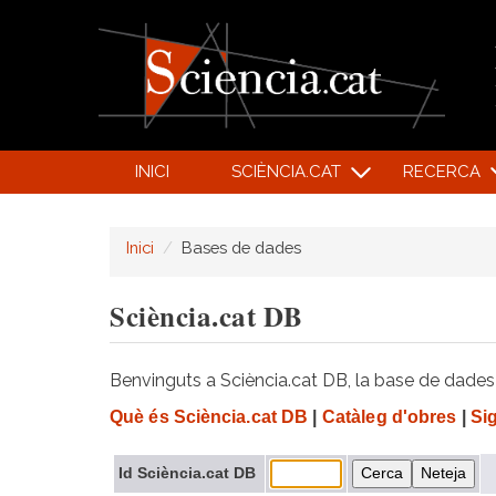
INICI
SCIÈNCIA.CAT
RECERCA
Inici
Bases de dades
Sciència.cat DB
Benvinguts a Sciència.cat DB, la base de dades d
Què és Sciència.cat DB
|
Catàleg d'obres
|
Si
Id Sciència.cat DB