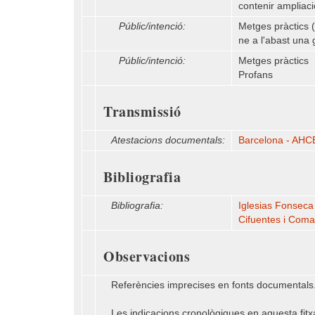
contenir ampliaci
Públic/intenció:
Metges pràctics (
ne a l'abast una 
Públic/intenció:
Metges pràctics
Profans
Transmissió
Atestacions documentals:
Barcelona - AHCB 
Bibliografia
Bibliografia:
Iglesias Fonseca
Cifuentes i Comam
Observacions
Referències imprecises en fonts documentals
Les indicacions cronològiques en aquesta fitx