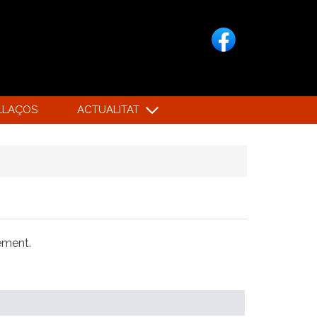
LLAÇOS
ACTUALITAT
xement.