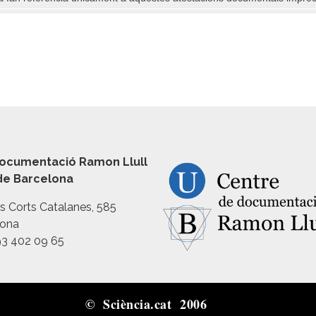
ocumentació Ramon Llull
 de Barcelona
es Corts Catalanes, 585
lona
93 402 09 65
© Sciència.cat 2006