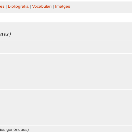
es
|
Bibliografia
|
Vocabulari
|
Imatges
ques)
cies genèriques)