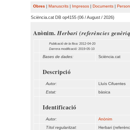
Obres
|
Manuscrits
|
Impresos
|
Documents
|
Person
Sciència.cat DB op4155 (06 / August / 2026)
Anònim.
Herbari (referències genèri
Publicació de la fitxa:
2012-04-20
Darrera modificació:
2019-05-10
Bases de dades:
Sciència.cat
Descripció
Autor:
Lluís Cifuentes
Estat:
bàsica
Identificació
Autor:
Anònim
Títol regularitzat:
Herbari (referèn