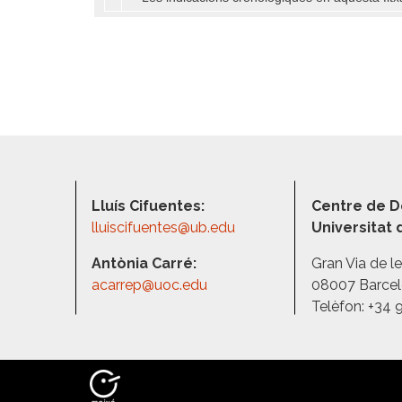
Lluís Cifuentes:
Centre de D
lluiscifuentes@ub.edu
Universitat
Antònia Carré:
Gran Via de l
acarrep@uoc.edu
08007 Barce
Telèfon: +34 