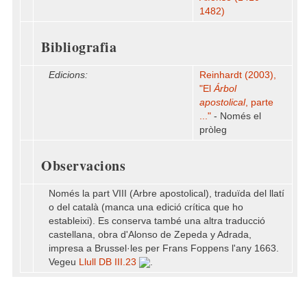
1482)
Bibliografia
Edicions:
Reinhardt (2003),
"El
Árbol
apostolical
, parte
..."
- Només el
pròleg
Observacions
Només la part VIII (Arbre apostolical), traduïda del llatí
o del català (manca una edició crítica que ho
estableixi). Es conserva també una altra traducció
castellana, obra d'Alonso de Zepeda y Adrada,
impresa a Brussel·les per Frans Foppens l'any 1663.
Vegeu
Llull DB III.23
.