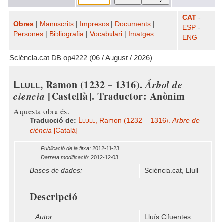
CAT
-
Obres
|
Manuscrits
|
Impresos
|
Documents
|
ESP
-
Persones
|
Bibliografia
|
Vocabulari
|
Imatges
ENG
Sciència.cat DB op4222 (06 / August / 2026)
, Ramon (1232 – 1316).
Árbol de
Llull
ciencia
[Castellà]. Traductor: Anònim
Aquesta obra és:
Llull
Traducció de:
, Ramon (1232 – 1316).
Arbre de
ciència
[Català]
Publicació de la fitxa:
2012-11-23
Darrera modificació:
2012-12-03
Bases de dades:
Sciència.cat, Llull
Descripció
Autor:
Lluís Cifuentes