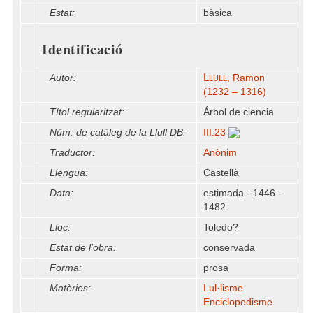
Estat:
bàsica
Identificació
Llull
Autor:
, Ramon
(1232 – 1316)
Títol regularitzat:
Árbol de ciencia
Núm. de catàleg de la Llull DB:
III.23
Traductor:
Anònim
Llengua:
Castellà
Data:
estimada - 1446 -
1482
Lloc:
Toledo?
Estat de l'obra:
conservada
Forma:
prosa
Matèries:
Lul·lisme
Enciclopedisme