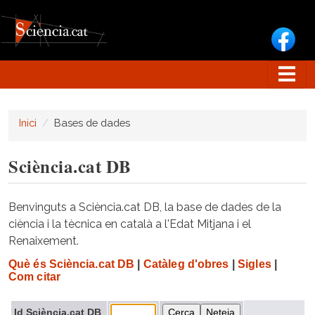
Vés al contingut
Inici
Bases de dades
Sciència.cat DB
Benvinguts a Sciència.cat DB, la base de dades de la
ciència i la tècnica en català a l'Edat Mitjana i el
Renaixement.
Què és Sciència.cat DB
|
Catàleg d'obres
|
Sigles
|
Com citar
Id Sciència.cat DB