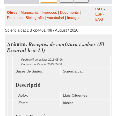
CAT
-
Obres
|
Manuscrits
|
Impresos
|
Documents
|
ESP
-
Persones
|
Bibliografia
|
Vocabulari
|
Imatges
ENG
Sciència.cat DB op4461 (08 / August / 2026)
Anònim.
Receptes de confitura i salses (El
Escorial h-ii-13)
Publicació de la fitxa:
2013-05-06
Darrera modificació:
2013-05-06
Bases de dades:
Sciència.cat
Descripció
Autor:
Lluís Cifuentes
Estat:
bàsica