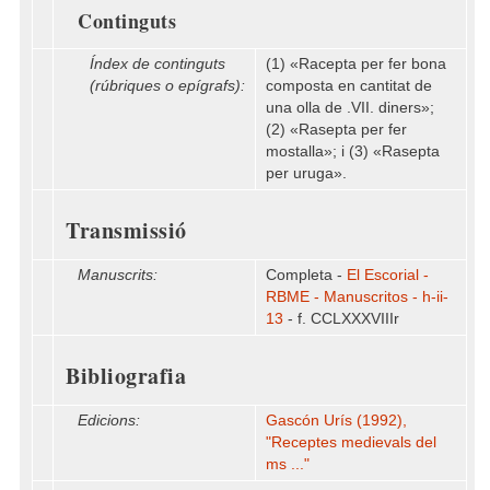
Continguts
Índex de continguts
(1) «Racepta per fer bona
(rúbriques o epígrafs):
composta en cantitat de
una olla de .VII. diners»;
(2) «Rasepta per fer
mostalla»; i (3) «Rasepta
per uruga».
Transmissió
Manuscrits:
Completa -
El Escorial -
RBME - Manuscritos - h-ii-
13
- f. CCLXXXVIIIr
Bibliografia
Edicions:
Gascón Urís (1992),
"Receptes medievals del
ms ..."