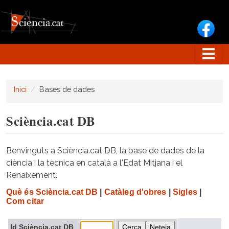
Vés al contingut
Inici
Bases de dades
Sciència.cat DB
Benvinguts a Sciència.cat DB, la base de dades de la
ciència i la tècnica en català a l'Edat Mitjana i el
Renaixement.
Què és Sciència.cat DB
|
Catàleg d'obres
|
Sigles
|
Com citar
Id Sciència.cat DB