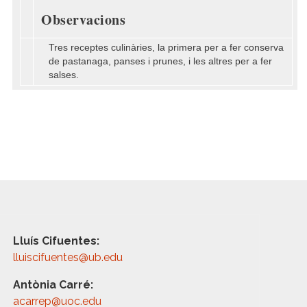
Observacions
Tres receptes culinàries, la primera per a fer conserva
de pastanaga, panses i prunes, i les altres per a fer
salses.
Lluís Cifuentes:
lluiscifuentes@ub.edu
Antònia Carré:
acarrep@uoc.edu